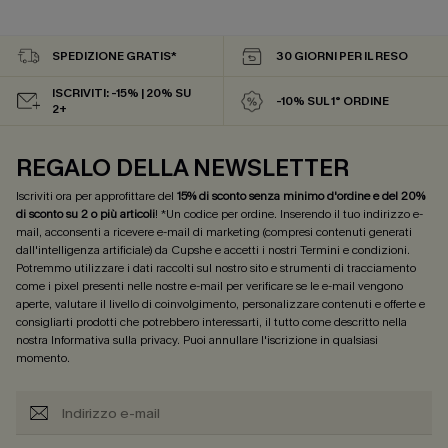
SPEDIZIONE GRATIS*
30 GIORNI PER IL RESO
ISCRIVITI: -15% | 20% SU
-10% SUL 1° ORDINE
2+
REGALO DELLA NEWSLETTER
Iscriviti ora per approfittare del
15% di sconto senza minimo d'ordine e del 20%
di sconto su 2 o più articoli
! *Un codice per ordine. Inserendo il tuo indirizzo e-
mail, acconsenti a ricevere e-mail di marketing (compresi contenuti generati
dall'intelligenza artificiale) da Cupshe e accetti i nostri
Termini e condizioni
.
Potremmo utilizzare i dati raccolti sul nostro sito e strumenti di tracciamento
come i pixel presenti nelle nostre e-mail per verificare se le e-mail vengono
aperte, valutare il livello di coinvolgimento, personalizzare contenuti e offerte e
consigliarti prodotti che potrebbero interessarti, il tutto come descritto nella
nostra
Informativa sulla privacy
. Puoi annullare l'iscrizione in qualsiasi
momento.