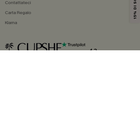
15% DI SCONTO
Contattateci
Carta Regalo
Klarna
4.3
SEGUICI SU
©2026 CUPSHE ITALIA
Informativa sulla privacy
|
Termini e condizioni
Gestione dei cookie