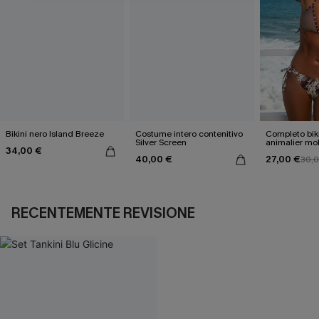
Bikini nero Island Breeze
Costume intero contenitivo
Completo bik
Silver Screen
animalier mo
34,00 €
accattivante
40,00 €
27,00 €
30,
RECENTEMENTE REVISIONE