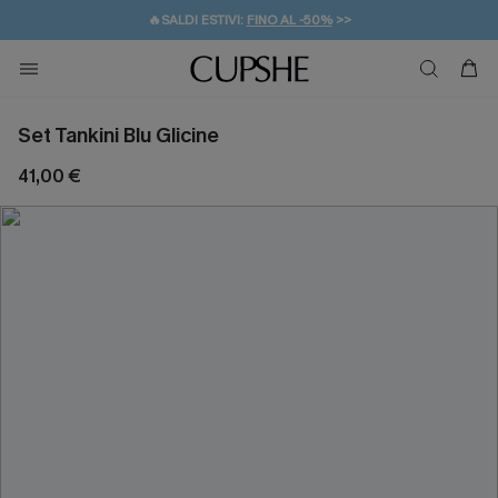
🔥SALDI ESTIVI:
FINO AL -50%
>>
💌REGALO PER I NUOVI: 20% DI SCONTO*
🚚SPEDIZIONE GRATUITA DA 49€
Set Tankini Blu Glicine
41,00 €