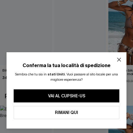
Conferma la tua località di spedizione
Bikini nero Island Breeze
Costume intero contenitivo
Completo bik
Silver Screen
animalier mo
Sembra che tu sia in
stati Uniti
.
Vuoi passare al sito locale per una
34,00 €
accattivante
migliore esperienza?
40,00 €
27,00 €
30,
POTREBBE INTERESSARTI ANCHE
VAI AL CUPSHE-US
RIMANI QUI