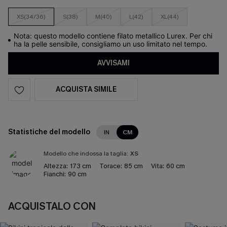
XS(34/36)
S(38)
M(40)
L(42)
XL(44)
Nota: questo modello contiene filato metallico Lurex. Per chi
ha la pelle sensibile, consigliamo un uso limitato nel tempo.
AVVISAMI
ACQUISTA SIMILE
Statistiche del modello
IN
CM
Modello che indossa la taglia:
XS
Altezza:
173 cm
Torace:
85 cm
Vita:
60 cm
Fianchi:
90 cm
ACQUISTALO CON