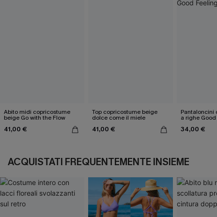
Abito midi copricostume
Top copricostume beige
Pantaloncini
beige Go with the Flow
dolce come il miele
a righe Good
41,00 €
41,00 €
34,00 €
ACQUISTATI FREQUENTEMENTE INSIEME