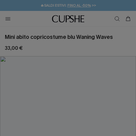
🔥SALDI ESTIVI:
FINO AL -50%
>>
💌REGALO PER I NUOVI: 20% DI SCONTO*
🚚SPEDIZIONE GRATUITA DA 49€
Mini abito copricostume blu Waning Waves
33,00 €