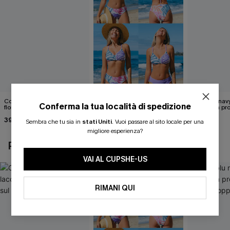
Costume intero con lacci
Set di top bikini tropicale
Abito blu nav
Conferma la tua località di spedizione
floreali svolazzanti sul retro
reversibile e pantaloni a vita
scollatura pr
media
cintura doppi
39,00 €
40,00 €
24,90 €
Sembra che tu sia in
stati Uniti
.
Vuoi passare al sito locale per una
migliore esperienza?
POTREBBE INTERESSARTI ANCHE
VAI AL CUPSHE-US
RIMANI QUI