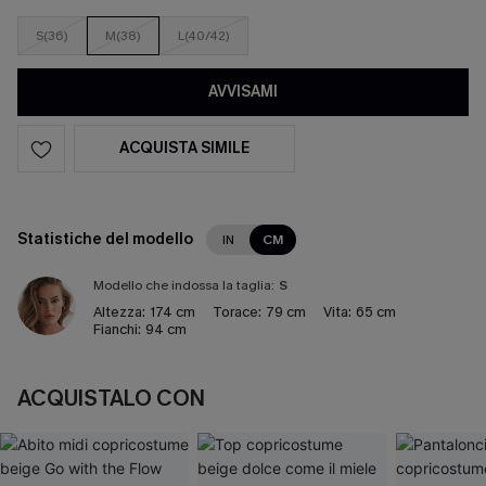
S(36)
M(38)
L(40/42)
AVVISAMI
ACQUISTA SIMILE
Statistiche del modello
IN
CM
Modello che indossa la taglia:
S
Altezza:
174 cm
Torace:
79 cm
Vita:
65 cm
Fianchi:
94 cm
ACQUISTALO CON