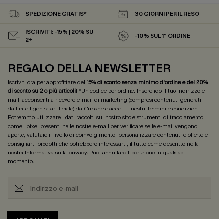
SPEDIZIONE GRATIS*
30 GIORNI PER IL RESO
ISCRIVITI: -15% | 20% SU
-10% SUL 1° ORDINE
2+
REGALO DELLA NEWSLETTER
Iscriviti ora per approfittare del
15% di sconto senza minimo d'ordine e del 20%
di sconto su 2 o più articoli
! *Un codice per ordine. Inserendo il tuo indirizzo e-
mail, acconsenti a ricevere e-mail di marketing (compresi contenuti generati
dall'intelligenza artificiale) da Cupshe e accetti i nostri
Termini e condizioni
.
Potremmo utilizzare i dati raccolti sul nostro sito e strumenti di tracciamento
come i pixel presenti nelle nostre e-mail per verificare se le e-mail vengono
aperte, valutare il livello di coinvolgimento, personalizzare contenuti e offerte e
consigliarti prodotti che potrebbero interessarti, il tutto come descritto nella
nostra
Informativa sulla privacy
. Puoi annullare l'iscrizione in qualsiasi
momento.