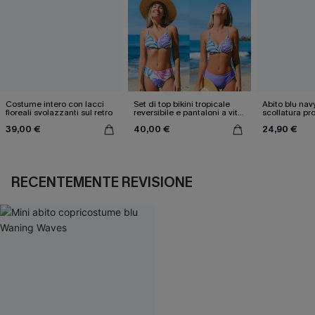
Costume intero con lacci
Set di top bikini tropicale
Abito blu nav
floreali svolazzanti sul retro
reversibile e pantaloni a vita
scollatura pr
media
cintura doppi
39,00 €
40,00 €
24,90 €
RECENTEMENTE REVISIONE