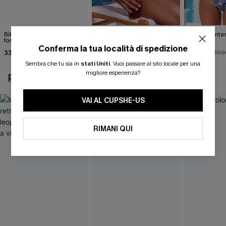
Bikini tropicale
Bikini floreale surreale
Bikini a fanta
fosforescente
indaco
27,00 €
39,00 €
Conferma la tua località di spedizione
33,00 €
33,00 €
37,00 €
37,0
Sembra che tu sia in
stati Uniti
.
Vuoi passare al sito locale per una
migliore esperienza?
POTREBBE INTERESSARTI ANCHE
VAI AL CUPSHE-US
RIMANI QUI