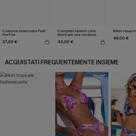
Costume intero nero Fuel
Completo tankini color
Bikini rosso 
the Fire
block per una vacanza
46,00 €
estiva
37,00 €
44,00 €
ACQUISTATI FREQUENTEMENTE INSIEME