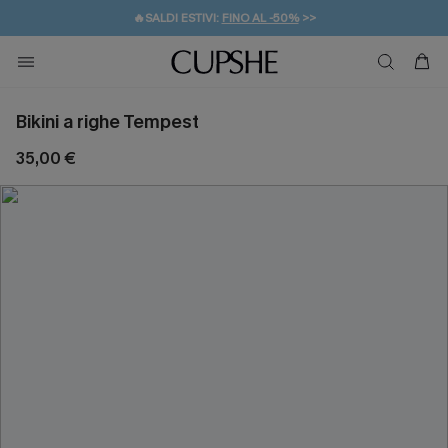
🔥SALDI ESTIVI:
FINO AL -50%
>>
💌REGALO PER I NUOVI: 20% DI SCONTO*
🚚SPEDIZIONE GRATUITA DA 49€
Bikini a righe Tempest
35,00 €