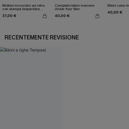
Midkini incrociato sul retro
Completo bikini marrone
Bikini color 
con stampa leopardata
Under Your Skin
40,00 €
classica e set a vita alta
37,00 €
40,00 €
RECENTEMENTE REVISIONE