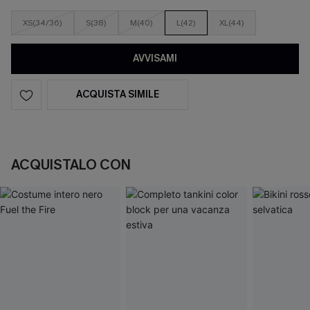
XS(34/36)
S(38)
M(40)
L(42)
XL(44)
AVVISAMI
ACQUISTA SIMILE
ACQUISTALO CON