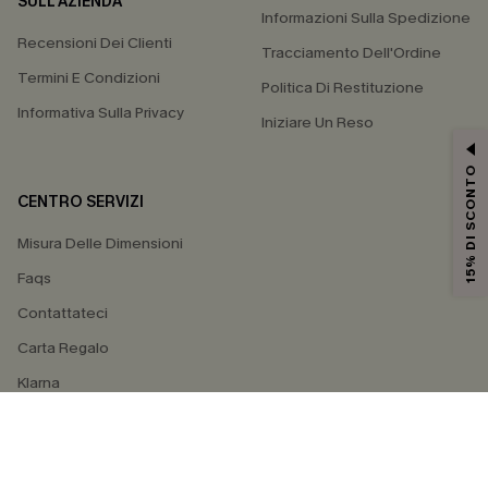
SULL'AZIENDA
Informazioni Sulla Spedizione
Recensioni Dei Clienti
Tracciamento Dell'Ordine
Termini E Condizioni
Politica Di Restituzione
Informativa Sulla Privacy
Iniziare Un Reso
15% DI SCONTO
CENTRO SERVIZI
Misura Delle Dimensioni
Faqs
Contattateci
Carta Regalo
Klarna
4.4