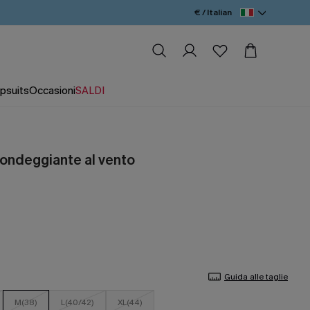
€ / Italian
psuits
Occasioni
SALDI
 ondeggiante al vento
Guida alle taglie
M(38)
L(40/42)
XL(44)