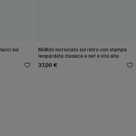
acci sul
Midkini incrociato sul retro con stampa
leopardata classica e set a vita alta
37,00 €