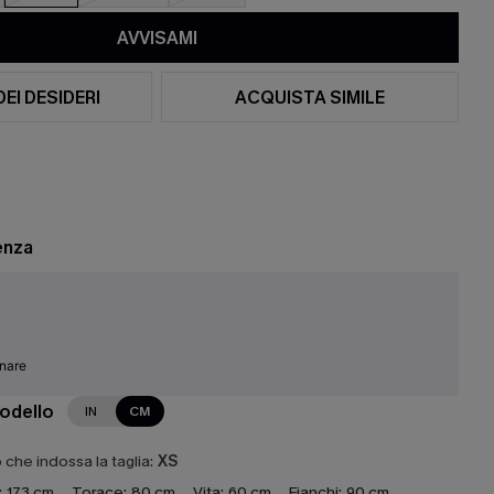
AVVISAMI
DEI DESIDERI
ACQUISTA SIMILE
enza
inare
modello
IN
CM
che indossa la taglia:
XS
:
173 cm
Torace:
80 cm
Vita:
60 cm
Fianchi:
90 cm