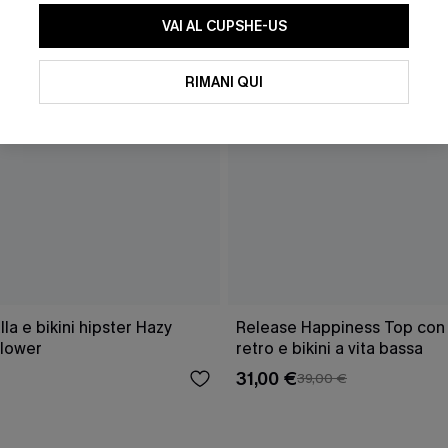
VAI AL CUPSHE-US
RIMANI QUI
a e bikini hipster Hazy
Release Happiness Top con l
lower
retro e bikini a vita bassa
31,00 €
39,00 €