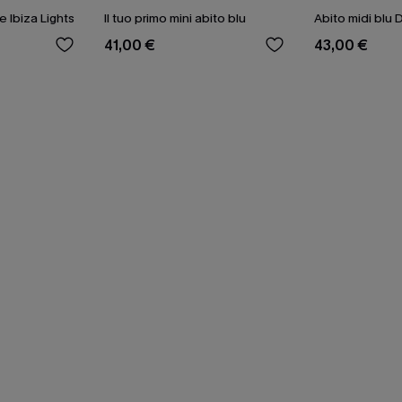
e Ibiza Lights
Il tuo primo mini abito blu
Abito midi blu
41,00 €
43,00 €