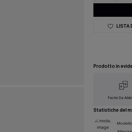
LISTA 
Prodotto in evid
Facile Da Abb
Statistiche del 
Modello 
Altezza