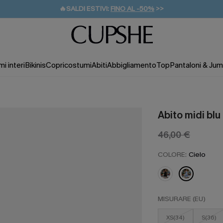
🔥SALDI ESTIVI:
FINO AL -50%
>>
💌REGALO PER I NUOVI: 20% DI SCONTO*
🚚SPEDIZIONE GRATUITA DA 49€
i interi
Bikinis
Copricostumi
Abiti
Abbigliamento
Top
Pantaloni & Jum
Abito midi blu
46,00 €
COLORE:
Cielo
MISURARE (EU)
XS(34)
S(36)