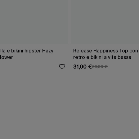
a e bikini hipster Hazy
Release Happiness Top con l
lower
retro e bikini a vita bassa
31,00 €
39,00 €