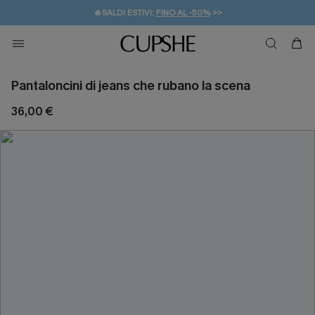
🔥SALDI ESTIVI:
FINO AL -50%
>>
💌REGALO PER I NUOVI: 20% DI SCONTO*
🚚SPEDIZIONE GRATUITA DA 49€
Pantaloncini di jeans che rubano la scena
36,00 €