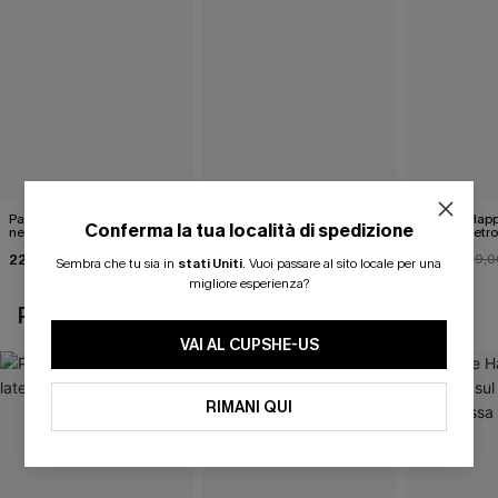
Pareo midi con lacci laterali
Top monospalla e bikini
Release Happ
Conferma la tua località di spedizione
neri
hipster Hazy Tenderness
lacci sul retro
Flower
bassa
22,00 €
35,00 €
31,00 €
24,00 €
39,0
Sembra che tu sia in
stati Uniti
.
Vuoi passare al sito locale per una
migliore esperienza?
POTREBBE INTERESSARTI ANCHE
VAI AL CUPSHE-US
RIMANI QUI