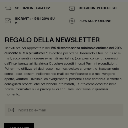
SPEDIZIONE GRATIS*
30 GIORNI PER IL RESO
ISCRIVITI: -15% | 20% SU
-10% SUL 1° ORDINE
2+
REGALO DELLA NEWSLETTER
Iscriviti ora per approfittare del
15% di sconto senza minimo d'ordine e del 20%
di sconto su 2 o più articoli
! *Un codice per ordine. Inserendo il tuo indirizzo e-
mail, acconsenti a ricevere e-mail di marketing (compresi contenuti generati
dall'intelligenza artificiale) da Cupshe e accetti i nostri
Termini e condizioni
.
Potremmo utilizzare i dati raccolti sul nostro sito e strumenti di tracciamento
come i pixel presenti nelle nostre e-mail per verificare se le e-mail vengono
aperte, valutare il livello di coinvolgimento, personalizzare contenuti e offerte e
consigliarti prodotti che potrebbero interessarti, il tutto come descritto nella
nostra
Informativa sulla privacy
. Puoi annullare l'iscrizione in qualsiasi
momento.