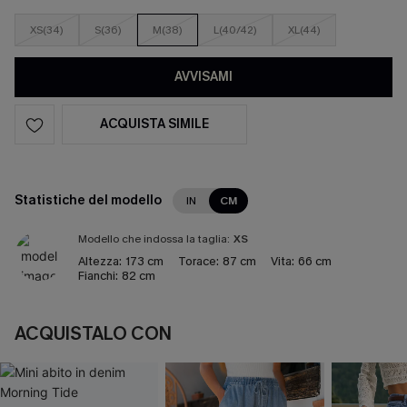
XS(34)
S(36)
M(38)
L(40/42)
XL(44)
AVVISAMI
ACQUISTA SIMILE
Statistiche del modello
IN
CM
Modello che indossa la taglia:
XS
Altezza:
173 cm
Torace:
87 cm
Vita:
66 cm
Fianchi:
82 cm
ACQUISTALO CON