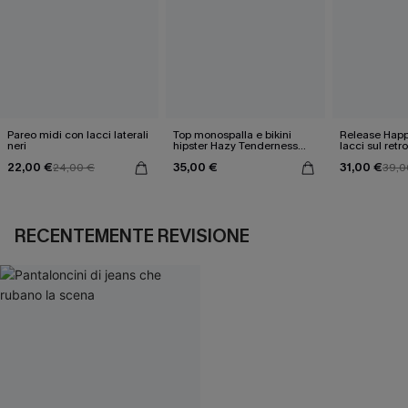
Pareo midi con lacci laterali
Top monospalla e bikini
Release Happ
neri
hipster Hazy Tenderness
lacci sul retro
Flower
bassa
22,00 €
35,00 €
31,00 €
24,00 €
39,0
RECENTEMENTE REVISIONE