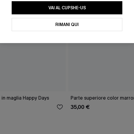
VAI AL CUPSHE-US
RIMANI QUI
 in maglia Happy Days
Parte superiore color marro
35,00 €