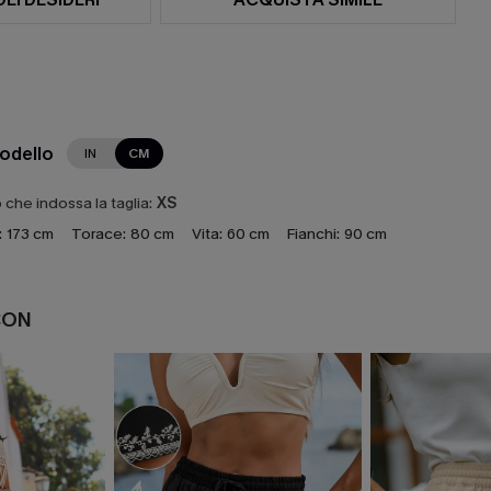
modello
IN
CM
che indossa la taglia:
XS
:
173 cm
Torace:
80 cm
Vita:
60 cm
Fianchi:
90 cm
CON