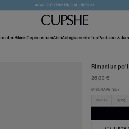
🔥SALDI ESTIVI:
FINO AL -50%
>>
💌REGALO PER I NUOVI: 20% DI SCONTO*
🚚SPEDIZIONE GRATUITA DA 49€
i interi
Bikinis
Copricostumi
Abiti
Abbigliamento
Top
Pantaloni & Jum
Rimani un po' 
26,00 €
MISURARE (EU)
XS(34)
S(36)
LISTA 