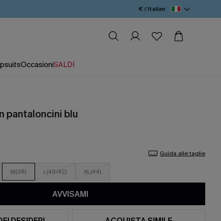
€ / Italian
psuits
Occasioni
SALDI
in pantaloncini blu
Guida alle taglie
M(38)
L(40/42)
XL(44)
AVVISAMI
DEI DESIDERI
ACQUISTA SIMILE