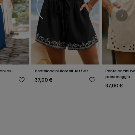
oni blu
Pantaloncini floreali Jet Set
Pantaloncini be
personaggio
37,00 €
37,00 €