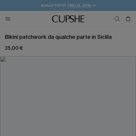
🔥SALDI ESTIVI:
FINO AL -50%
>>
💌REGALO PER I NUOVI: 20% DI SCONTO*
🚚SPEDIZIONE GRATUITA DA 49€
Bikini patchwork da qualche parte in Sicilia
35,00 €