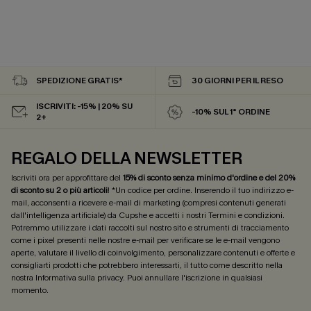
SPEDIZIONE GRATIS*
30 GIORNI PER IL RESO
ISCRIVITI: -15% | 20% SU
-10% SUL 1° ORDINE
2+
REGALO DELLA NEWSLETTER
Iscriviti ora per approfittare del
15% di sconto senza minimo d'ordine e del 20%
di sconto su 2 o più articoli
! *Un codice per ordine. Inserendo il tuo indirizzo e-
mail, acconsenti a ricevere e-mail di marketing (compresi contenuti generati
dall'intelligenza artificiale) da Cupshe e accetti i nostri
Termini e condizioni
.
Potremmo utilizzare i dati raccolti sul nostro sito e strumenti di tracciamento
come i pixel presenti nelle nostre e-mail per verificare se le e-mail vengono
aperte, valutare il livello di coinvolgimento, personalizzare contenuti e offerte e
consigliarti prodotti che potrebbero interessarti, il tutto come descritto nella
nostra
Informativa sulla privacy
. Puoi annullare l'iscrizione in qualsiasi
momento.