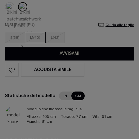
MISURARE (EU)
Guida alle taglie
S(38)
M(40)
L(42)
AVVISAMI
ACQUISTA SIMILE
Statistiche del modello
IN
CM
Modello che indossa la taglia:
S
Altezza:
165 cm
Torace:
77 cm
Vita:
61 cm
Fianchi:
81 cm