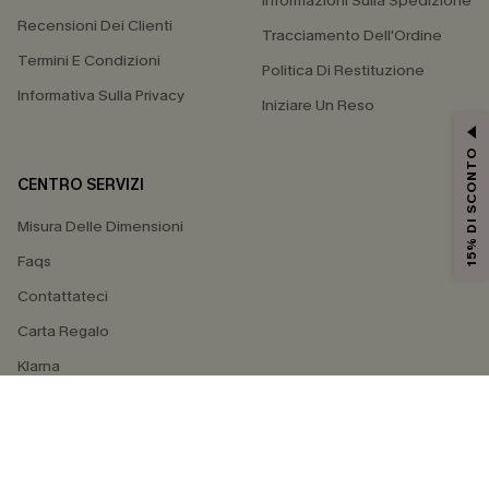
Informazioni Sulla Spedizione
Recensioni Dei Clienti
Tracciamento Dell'Ordine
Termini E Condizioni
Politica Di Restituzione
Informativa Sulla Privacy
Iniziare Un Reso
15% DI SCONTO
CENTRO SERVIZI
Misura Delle Dimensioni
Faqs
Contattateci
Carta Regalo
Klarna
4.4