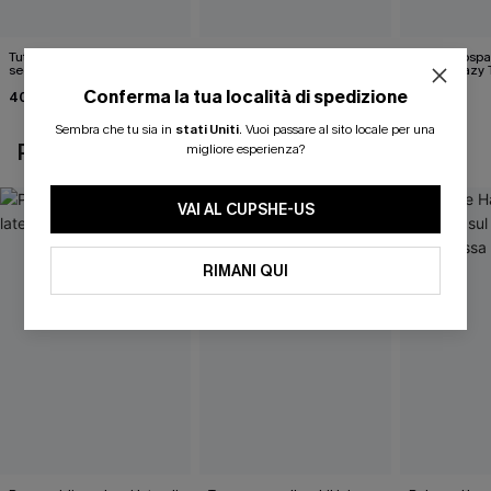
Tutina tropicale per rifugio
Pareo midi con lacci laterali
Top monospall
segreto
neri
hipster Hazy
Flower
Conferma la tua località di spedizione
40,00 €
22,00 €
35,00 €
24,00 €
Sembra che tu sia in
stati Uniti
.
Vuoi passare al sito locale per una
POTREBBE INTERESSARTI ANCHE
migliore esperienza?
VAI AL CUPSHE-US
RIMANI QUI