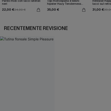
Pareo midi con lacci laterali
Top monospalla e bikini
Release Happ
neri
hipster Hazy Tenderness
lacci sul retro
Flower
bassa
22,00 €
35,00 €
31,00 €
24,00 €
39,0
RECENTEMENTE REVISIONE