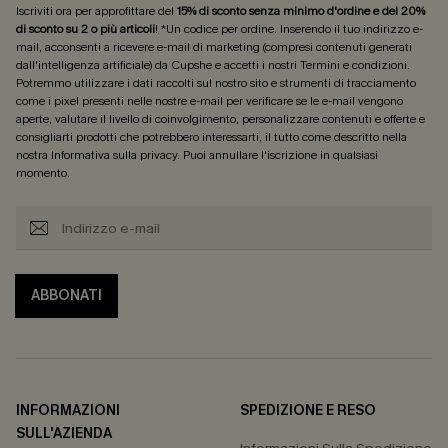
Iscriviti ora per approfittare del
15% di sconto senza minimo d'ordine e del 20%
di sconto su 2 o più articoli
! *Un codice per ordine. Inserendo il tuo indirizzo e-
mail, acconsenti a ricevere e-mail di marketing (compresi contenuti generati
dall'intelligenza artificiale) da Cupshe e accetti i nostri
Termini e condizioni
.
Potremmo utilizzare i dati raccolti sul nostro sito e strumenti di tracciamento
come i pixel presenti nelle nostre e-mail per verificare se le e-mail vengono
aperte, valutare il livello di coinvolgimento, personalizzare contenuti e offerte e
consigliarti prodotti che potrebbero interessarti, il tutto come descritto nella
nostra
Informativa sulla privacy
. Puoi annullare l'iscrizione in qualsiasi
momento.
ABBONATI
INFORMAZIONI
SPEDIZIONE E RESO
SULL'AZIENDA