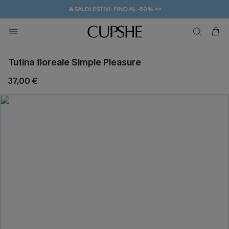
🔥SALDI ESTIVI:
FINO AL -50%
>>
💌REGALO PER I NUOVI: 20% DI SCONTO*
🚚SPEDIZIONE GRATUITA DA 49€
Tutina floreale Simple Pleasure
37,00 €