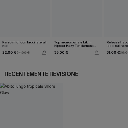
Pareo midi con lacci laterali
Top monospalla e bikini
Release Happ
neri
hipster Hazy Tenderness
lacci sul retro
Flower
bassa
22,00 €
35,00 €
31,00 €
24,00 €
39,0
RECENTEMENTE REVISIONE