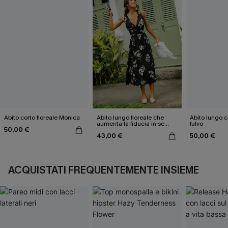
Abito corto floreale Monica
Abito lungo floreale che
Abito lungo c
aumenta la fiducia in se
fulvo
50,00 €
stessi
43,00 €
50,00 €
ACQUISTATI FREQUENTEMENTE INSIEME