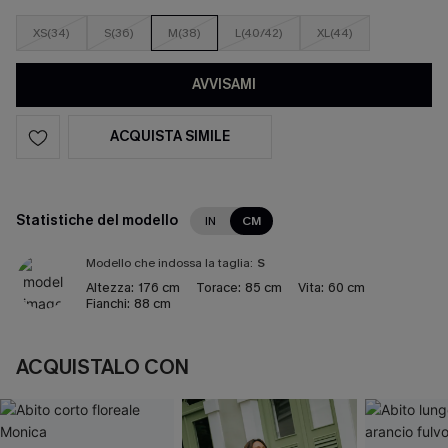
XS(34)
S(36)
M(38)
L(40/42)
XL(44)
AVVISAMI
ACQUISTA SIMILE
Statistiche del modello
IN
CM
Modello che indossa la taglia:
S
Altezza:
176 cm
Torace:
85 cm
Vita:
60 cm
Fianchi:
88 cm
ACQUISTALO CON