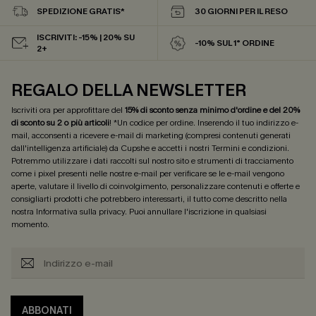
SPEDIZIONE GRATIS*
30 GIORNI PER IL RESO
ISCRIVITI: -15% | 20% SU
-10% SUL 1° ORDINE
2+
REGALO DELLA NEWSLETTER
Iscriviti ora per approfittare del
15% di sconto senza minimo d'ordine e del 20%
di sconto su 2 o più articoli
! *Un codice per ordine. Inserendo il tuo indirizzo e-
mail, acconsenti a ricevere e-mail di marketing (compresi contenuti generati
dall'intelligenza artificiale) da Cupshe e accetti i nostri
Termini e condizioni
.
Potremmo utilizzare i dati raccolti sul nostro sito e strumenti di tracciamento
come i pixel presenti nelle nostre e-mail per verificare se le e-mail vengono
aperte, valutare il livello di coinvolgimento, personalizzare contenuti e offerte e
consigliarti prodotti che potrebbero interessarti, il tutto come descritto nella
nostra
Informativa sulla privacy
. Puoi annullare l'iscrizione in qualsiasi
momento.
ABBONATI