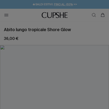
🔥SALDI ESTIVI:
FINO AL -50%
>>
💌REGALO PER I NUOVI: 20% DI SCONTO*
🚚SPEDIZIONE GRATUITA DA 49€
Abito lungo tropicale Shore Glow
36,00 €