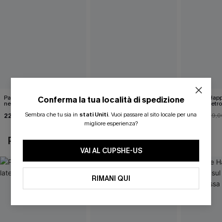
Pareo midi con lacci laterali
Top monospalla e bikini
Release Happ
Conferma la tua località di spedizione
neri
hipster Hazy Tenderness
lacci sul retro
Flower
bassa
Sembra che tu sia in
stati Uniti
.
Vuoi passare al sito locale per una
22,00 €
35,00 €
31,00 €
24,00 €
39,0
migliore esperienza?
POTREBBE INTERESSARTI ANCHE
VAI AL CUPSHE-US
RIMANI QUI