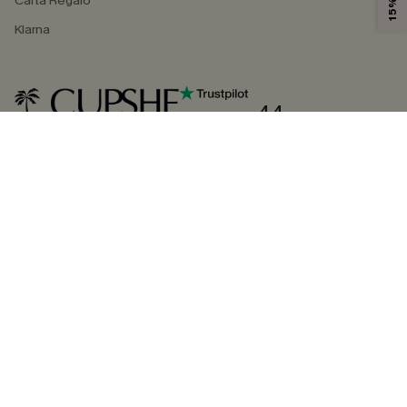
Carta Regalo
Klarna
4.4
SEGUICI SU
©2026 CUPSHE ITALIA
Informativa sulla privacy
|
Termini e condizioni
Gestione dei cookie