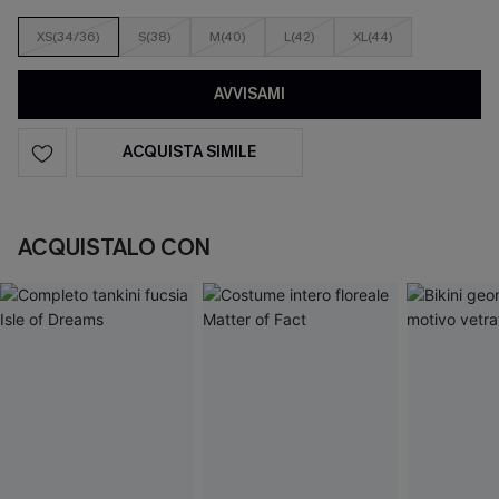
XS(34/36)
S(38)
M(40)
L(42)
XL(44)
AVVISAMI
ACQUISTA SIMILE
ACQUISTALO CON