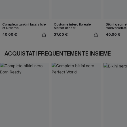
Completo tankini fucsia Isle
Costume intero floreale
Bikini geome
of Dreams
Matter of Fact
motivo vetrat
40,00 €
37,00 €
40,00 €
ACQUISTATI FREQUENTEMENTE INSIEME