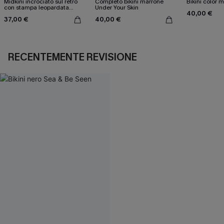
Midkini incrociato sul retro
Completo bikini marrone
Bikini color 
con stampa leopardata
Under Your Skin
40,00 €
classica e set a vita alta
37,00 €
40,00 €
RECENTEMENTE REVISIONE