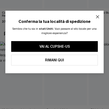
Completo bikini nero Born
Completo bikini nero Perfect
Bikini nero S
Ready
World
40,00 €
Conferma la tua località di spedizione
37,00 €
37,00 €
Sembra che tu sia in
stati Uniti
.
Vuoi passare al sito locale per una
POTREBBE INTERESSARTI ANCHE
migliore esperienza?
VAI AL CUPSHE-US
RIMANI QUI