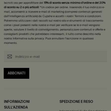
Iscriviti ora per approfittare del
15% di sconto senza minimo d'ordine e del 20%
di sconto su 2 o più articoli
! *Un codice per ordine. Inserendo il tuo indirizzo e-
mail, acconsenti a ricevere e-mail di marketing (compresi contenuti generati
dall'intelligenza artificiale) da Cupshe e accetti i nostri
Termini e condizioni
.
Potremmo utilizzare i dati raccolti sul nostro sito e strumenti di tracciamento
come i pixel presenti nelle nostre e-mail per verificare se le e-mail vengono
aperte, valutare il livello di coinvolgimento, personalizzare contenuti e offerte e
consigliarti prodotti che potrebbero interessarti, il tutto come descritto nella
nostra
Informativa sulla privacy
. Puoi annullare l'iscrizione in qualsiasi
momento.
ABBONATI
INFORMAZIONI
SPEDIZIONE E RESO
SULL'AZIENDA