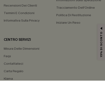
Informazioni Sulla Spedizione
Recensioni Dei Clienti
Tracciamento Dell'Ordine
Termini E Condizioni
Politica Di Restituzione
Informativa Sulla Privacy
Iniziare Un Reso
15% DI SCONTO
CENTRO SERVIZI
Misura Delle Dimensioni
Faqs
Contattateci
Carta Regalo
Klarna
4.4