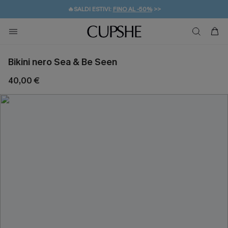
🔥SALDI ESTIVI:
FINO AL -50%
>>
💌REGALO PER I NUOVI: 20% DI SCONTO*
🚚SPEDIZIONE GRATUITA DA 49€
Bikini nero Sea & Be Seen
40,00 €