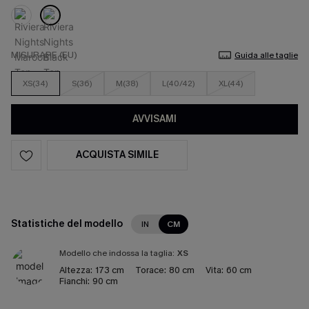
MISURARE (EU)
Guida alle taglie
XS(34)
S(36)
M(38)
L(40/42)
XL(44)
AVVISAMI
ACQUISTA SIMILE
Statistiche del modello
IN
CM
Modello che indossa la taglia:
XS
Altezza:
173 cm
Torace:
80 cm
Vita:
60 cm
Fianchi:
90 cm