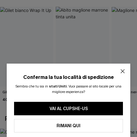
Conferma la tua località di spedizione
Sembra che tu sia in
stati Uniti
.
Vuoi passare al sito locale per una
migliore esperienza?
Gilet bianco Wrap It Up
Abito maglione marrone
Maglione ner
tinta unita
Road"
40,00 €
46,00 €
40,00 €
VAI AL CUPSHE-US
POTREBBE INTERESSARTI ANCHE
RIMANI QUI