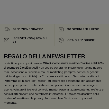
SPEDIZIONE GRATIS*
30 GIORNI PER IL RESO
ISCRIVITI: -15% | 20% SU
-10% SUL 1° ORDINE
2+
REGALO DELLA NEWSLETTER
Iscriviti ora per approfittare del
15% di sconto senza minimo d'ordine e del 20%
di sconto su 2 o più articoli
! *Un codice per ordine. Inserendo il tuo indirizzo e-
mail, acconsenti a ricevere e-mail di marketing (compresi contenuti generati
dall'intelligenza artificiale) da Cupshe e accetti i nostri
Termini e condizioni
.
Potremmo utilizzare i dati raccolti sul nostro sito e strumenti di tracciamento
come i pixel presenti nelle nostre e-mail per verificare se le e-mail vengono
aperte, valutare il livello di coinvolgimento, personalizzare contenuti e offerte e
consigliarti prodotti che potrebbero interessarti, il tutto come descritto nella
nostra
Informativa sulla privacy
. Puoi annullare l'iscrizione in qualsiasi
momento.