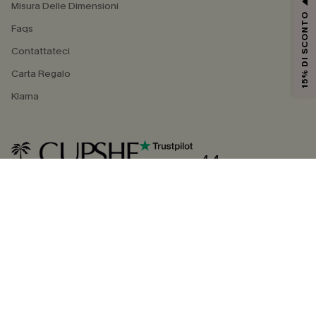
Misura Delle Dimensioni
15% DI SCONTO
Faqs
Contattateci
Carta Regalo
Klarna
4.4
SEGUICI SU
©2026 CUPSHE ITALIA