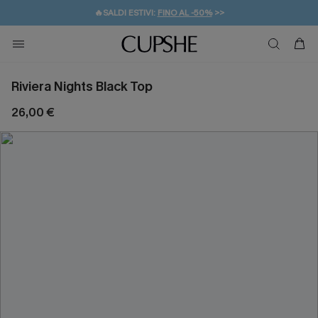
🔥SALDI ESTIVI:
FINO AL -50%
>>
💌REGALO PER I NUOVI: 20% DI SCONTO*
🚚SPEDIZIONE GRATUITA DA 49€
Riviera Nights Black Top
26,00 €