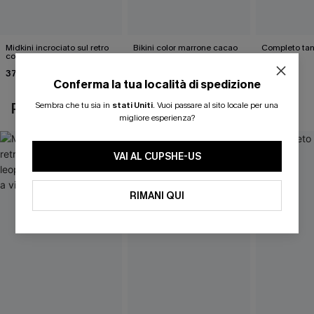
Midkini incrociato sul retro
Bikini color marrone cacao
Completo tan
con stampa leopardata
Cabernet
40,00 €
classica e set a vita alta
37,00 €
40,00 €
Conferma la tua località di spedizione
Sembra che tu sia in
stati Uniti
.
Vuoi passare al sito locale per una
POTREBBE INTERESSARTI ANCHE
migliore esperienza?
VAI AL CUPSHE-US
RIMANI QUI