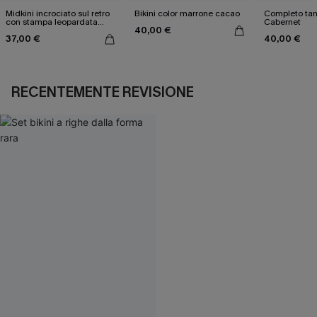
Midkini incrociato sul retro
Bikini color marrone cacao
Completo tan
con stampa leopardata
Cabernet
40,00 €
classica e set a vita alta
37,00 €
40,00 €
RECENTEMENTE REVISIONE