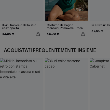
Bikini tropicale dallo stile
Costume da bagno
In arrivo un b
cosmopolita
monokini Primavera Green
37,00 €
43,00 €
46,00 €
ACQUISTATI FREQUENTEMENTE INSIEME