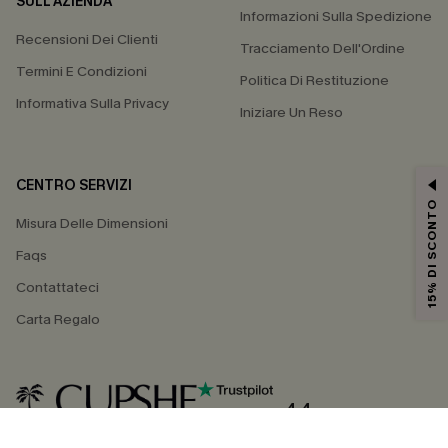
SULL'AZIENDA
Informazioni Sulla Spedizione
Recensioni Dei Clienti
Tracciamento Dell'Ordine
Termini E Condizioni
Politica Di Restituzione
Informativa Sulla Privacy
Iniziare Un Reso
CENTRO SERVIZI
15% DI SCONTO
Misura Delle Dimensioni
Faqs
Contattateci
Carta Regalo
4.4