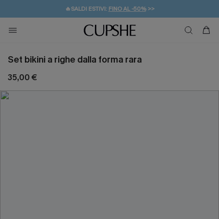
🔥SALDI ESTIVI:
FINO AL -50%
>>
💌REGALO PER I NUOVI: 20% DI SCONTO*
🚚SPEDIZIONE GRATUITA DA 49€
Set bikini a righe dalla forma rara
35,00 €