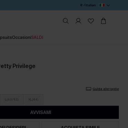
€ / Italian
psuits
Occasioni
SALDI
retty Privilege
Guida alle taglie
L(40/42)
XL(44)
AVVISAMI
DEI DESIDERI
ACQUISTA SIMILE