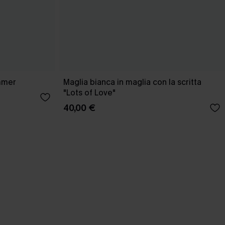
mmer
Maglia bianca in maglia con la scritta
"Lots of Love"
40,00 €