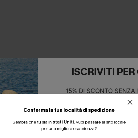
E INSIEME
ISCRIVITI PE
15% DI SCONTO SENZA
20% DI SCONTO SU 2 
Conferma la tua località di spedizione
Sembra che tu sia in
stati Uniti
.
Vuoi passare al sito locale
per una migliore esperienza?