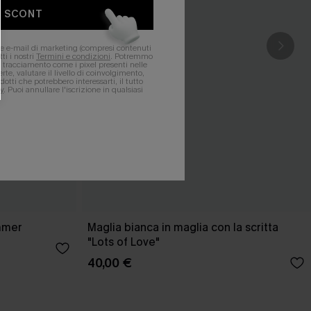
O SCONT
ere e-mail di marketing (compresi contenuti
ti i nostri
Termini e condizioni
. Potremmo
 di tracciamento come i pixel presenti nelle
rte, valutare il livello di coinvolgimento,
dotti che potrebbero interessarti, il tutto
y
. Puoi annullare l'iscrizione in qualsiasi
mmer
Maglia bianca in maglia con la scritta
"Lots of Love"
40,00 €