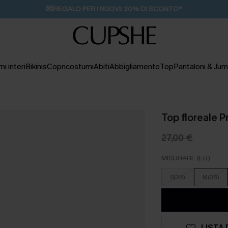
💌REGALO PER I NUOVI: 20% DI SCONTO*
i interi
Bikinis
Copricostumi
Abiti
Abbigliamento
Top
Pantaloni & Jum
Top floreale P
27,00 €
MISURARE (EU)
S(36)
M(38)
LISTA 