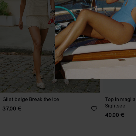
Gilet beige Break the Ice
Top in maglia
Sightsee
37,00 €
40,00 €