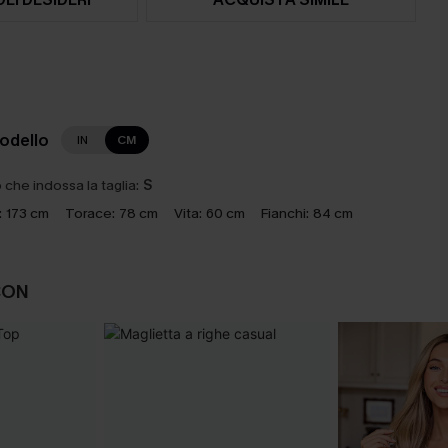
modello
IN
CM
che indossa la taglia:
S
:
173 cm
Torace:
78 cm
Vita:
60 cm
Fianchi:
84 cm
CON