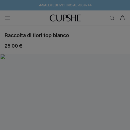
🔥SALDI ESTIVI:
FINO AL -50%
>>
💌REGALO PER I NUOVI: 20% DI SCONTO*
🚚SPEDIZIONE GRATUITA DA 49€
Raccolta di fiori top bianco
25,00 €