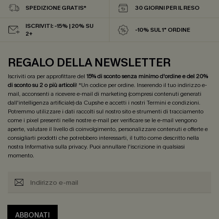
SPEDIZIONE GRATIS*
30 GIORNI PER IL RESO
ISCRIVITI: -15% | 20% SU
-10% SUL 1° ORDINE
2+
REGALO DELLA NEWSLETTER
Iscriviti ora per approfittare del
15% di sconto senza minimo d'ordine e del 20%
di sconto su 2 o più articoli
! *Un codice per ordine. Inserendo il tuo indirizzo e-
mail, acconsenti a ricevere e-mail di marketing (compresi contenuti generati
dall'intelligenza artificiale) da Cupshe e accetti i nostri
Termini e condizioni
.
Potremmo utilizzare i dati raccolti sul nostro sito e strumenti di tracciamento
come i pixel presenti nelle nostre e-mail per verificare se le e-mail vengono
aperte, valutare il livello di coinvolgimento, personalizzare contenuti e offerte e
consigliarti prodotti che potrebbero interessarti, il tutto come descritto nella
nostra
Informativa sulla privacy
. Puoi annullare l'iscrizione in qualsiasi
momento.
ABBONATI