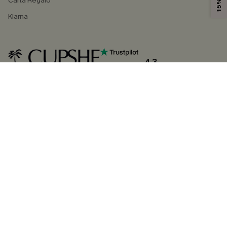
Carta Regalo
Klarna
4.3
SEGUICI SU
©2026 CUPSHE ITALIA
Informativa sulla privacy
|
Termini e condizioni
Gestione dei cookie