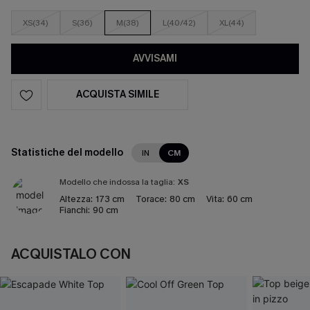
XS(34)
S(36)
M(38)
L(40/42)
XL(44)
AVVISAMI
ACQUISTA SIMILE
Statistiche del modello
IN
CM
Modello che indossa la taglia:
XS
Altezza:
173 cm
Torace:
80 cm
Vita:
60 cm
Fianchi:
90 cm
ACQUISTALO CON