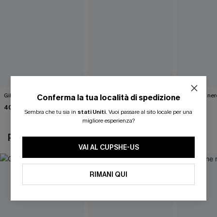
Gilet bianco Wrap It Up
Abito maglione marrone
Maglione ner
Conferma la tua località di spedizione
tinta unita
Road"
40,00 €
Sembra che tu sia in
stati Uniti
.
Vuoi passare al sito locale per una
46,00 €
40,00 €
migliore esperienza?
POTREBBE INTERESSARTI ANCHE
VAI AL CUPSHE-US
RIMANI QUI