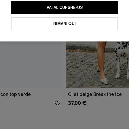
VAI AL CUPSHE-US
RIMANI QUI
 con top verde
Gilet beige Break the Ice
37,00 €