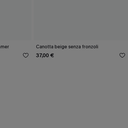
mmer
Canotta beige senza fronzoli
37,00 €