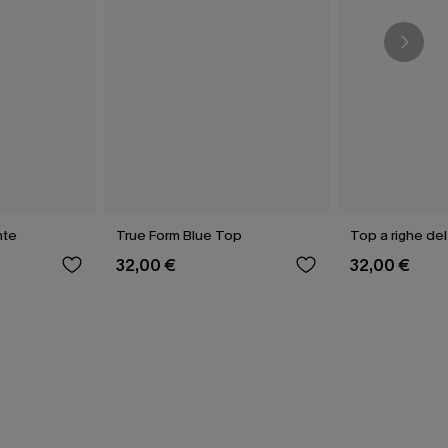
nte
True Form Blue Top
Top a righe de
32,00 €
32,00 €