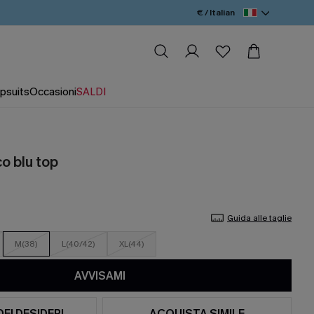
€ / Italian
psuits
Occasioni
SALDI
co blu top
Guida alle taglie
M(38)
L(40/42)
XL(44)
AVVISAMI
DEI DESIDERI
ACQUISTA SIMILE