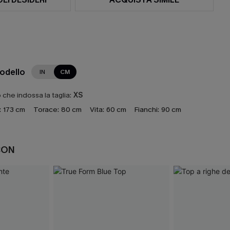
modello
IN
CM
che indossa la taglia:
XS
:
173 cm
Torace:
80 cm
Vita:
60 cm
Fianchi:
90 cm
CON