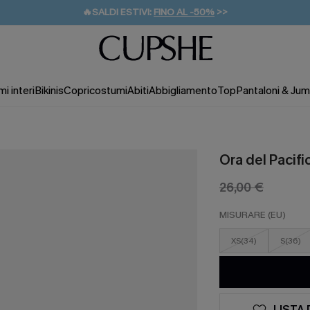
🔥SALDI ESTIVI:
FINO AL -50%
>>
💌REGALO PER I NUOVI: 20% DI SCONTO*
🚚SPEDIZIONE GRATUITA DA 49€
i interi
Bikinis
Copricostumi
Abiti
Abbigliamento
Top
Pantaloni & Jum
Ora del Pacifi
26,00 €
MISURARE (EU)
XS(34)
S(36)
LISTA 