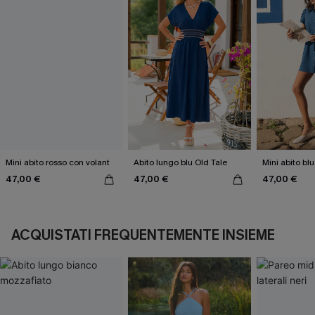
Mini abito rosso con volant
Abito lungo blu Old Tale
Mini abito bl
47,00 €
47,00 €
47,00 €
ACQUISTATI FREQUENTEMENTE INSIEME