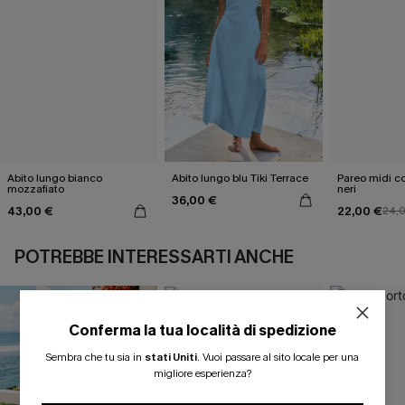
Abito lungo bianco
Abito lungo blu Tiki Terrace
Pareo midi con
mozzafiato
neri
36,00 €
43,00 €
22,00 €
24,
POTREBBE INTERESSARTI ANCHE
Conferma la tua località di spedizione
ISCRIVITI PER OTTENERE
Sembra che tu sia in
stati Uniti
.
Vuoi passare al sito locale per una
migliore esperienza?
15% DI SCONTO SENZA MINIMO D'ORDINE