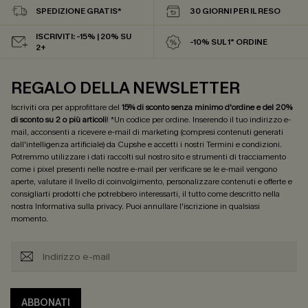
SPEDIZIONE GRATIS*
30 GIORNI PER IL RESO
ISCRIVITI: -15% | 20% SU
-10% SUL 1° ORDINE
2+
REGALO DELLA NEWSLETTER
Iscriviti ora per approfittare del
15% di sconto senza minimo d'ordine e del 20%
di sconto su 2 o più articoli
! *Un codice per ordine. Inserendo il tuo indirizzo e-
mail, acconsenti a ricevere e-mail di marketing (compresi contenuti generati
dall'intelligenza artificiale) da Cupshe e accetti i nostri
Termini e condizioni
.
Potremmo utilizzare i dati raccolti sul nostro sito e strumenti di tracciamento
come i pixel presenti nelle nostre e-mail per verificare se le e-mail vengono
aperte, valutare il livello di coinvolgimento, personalizzare contenuti e offerte e
consigliarti prodotti che potrebbero interessarti, il tutto come descritto nella
nostra
Informativa sulla privacy
. Puoi annullare l'iscrizione in qualsiasi
momento.
ABBONATI