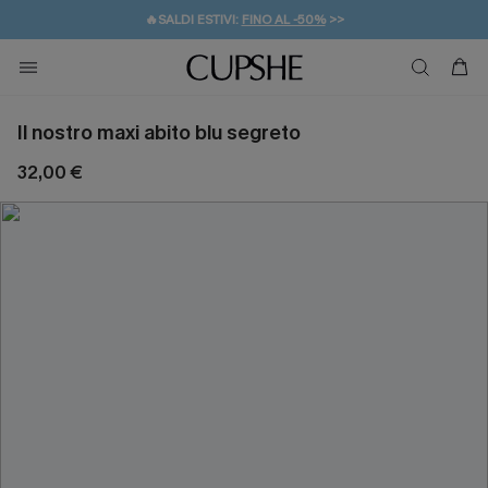
🔥SALDI ESTIVI:
FINO AL -50%
>>
💌REGALO PER I NUOVI: 20% DI SCONTO*
🚚SPEDIZIONE GRATUITA DA 49€
Il nostro maxi abito blu segreto
32,00 €