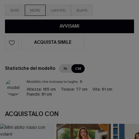
S(36)
M(38)
L(40/42)
XL(44)
AVVISAMI
ACQUISTA SIMILE
Statistiche del modello
IN
CM
Modello che indossa la taglia:
S
Altezza:
165 cm
Torace:
77 cm
Vita:
61 cm
Fianchi:
81 cm
ACQUISTALO CON