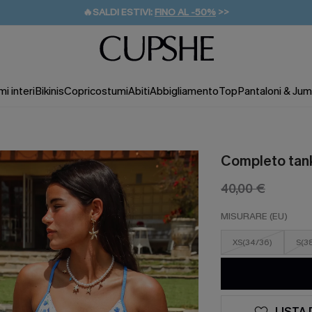
🔥SALDI ESTIVI:
FINO AL -50%
>>
💌REGALO PER I NUOVI: 20% DI SCONTO*
🚚SPEDIZIONE GRATUITA DA 49€
i interi
Bikinis
Copricostumi
Abiti
Abbigliamento
Top
Pantaloni & Jum
Completo tank
40,00 €
MISURARE (EU)
XS(34/36)
S(3
LISTA 