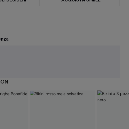
enza
e
CON