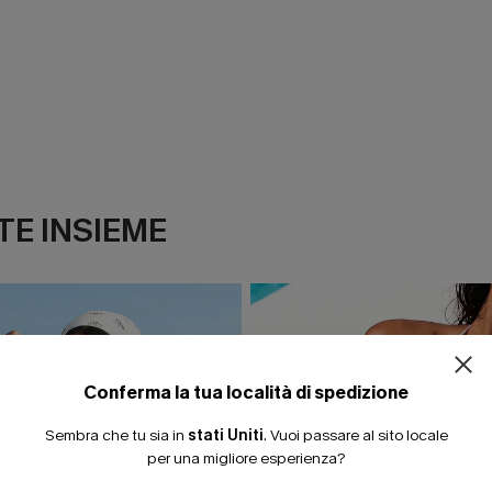
E INSIEME
ISCRIVITI PE
15% DI SCONTO SENZA
20% DI SCONTO SU 2 
Conferma la tua località di spedizione
Sembra che tu sia in
stati Uniti
.
Vuoi passare al sito locale
per una migliore esperienza?