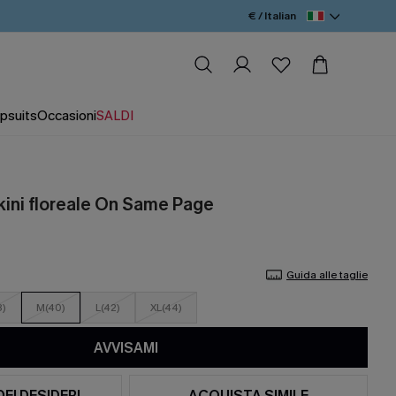
€ / Italian
psuits
Occasioni
SALDI
ini floreale On Same Page
Guida alle taglie
8)
M(40)
L(42)
XL(44)
AVVISAMI
DEI DESIDERI
ACQUISTA SIMILE