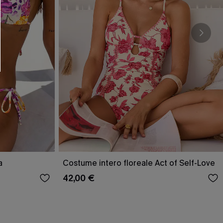
O SCONT
ere e-mail di marketing (compresi contenuti
ti i nostri
Termini e condizioni
. Potremmo
 di tracciamento come i pixel presenti nelle
rte, valutare il livello di coinvolgimento,
dotti che potrebbero interessarti, il tutto
y
. Puoi annullare l'iscrizione in qualsiasi
a
Costume intero floreale Act of Self-Love
42,00 €