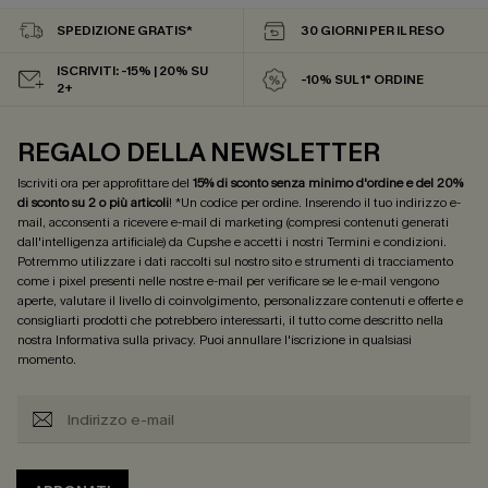
SPEDIZIONE GRATIS*
30 GIORNI PER IL RESO
ISCRIVITI: -15% | 20% SU
-10% SUL 1° ORDINE
2+
REGALO DELLA NEWSLETTER
Iscriviti ora per approfittare del
15% di sconto senza minimo d'ordine e del 20%
di sconto su 2 o più articoli
! *Un codice per ordine. Inserendo il tuo indirizzo e-
mail, acconsenti a ricevere e-mail di marketing (compresi contenuti generati
dall'intelligenza artificiale) da Cupshe e accetti i nostri
Termini e condizioni
.
Potremmo utilizzare i dati raccolti sul nostro sito e strumenti di tracciamento
come i pixel presenti nelle nostre e-mail per verificare se le e-mail vengono
aperte, valutare il livello di coinvolgimento, personalizzare contenuti e offerte e
consigliarti prodotti che potrebbero interessarti, il tutto come descritto nella
nostra
Informativa sulla privacy
. Puoi annullare l'iscrizione in qualsiasi
momento.