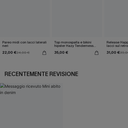
Pareo midi con lacci laterali
Top monospalla e bikini
Release Happ
neri
hipster Hazy Tenderness
lacci sul retro
Flower
bassa
22,00 €
35,00 €
31,00 €
24,00 €
39,0
RECENTEMENTE REVISIONE