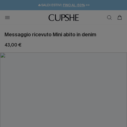
🔥SALDI ESTIVI:
FINO AL -50%
>>
💌REGALO PER I NUOVI: 20% DI SCONTO*
🚚SPEDIZIONE GRATUITA DA 49€
Messaggio ricevuto Mini abito in denim
43,00 €