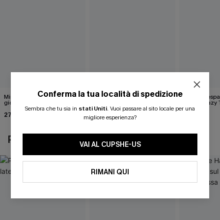
Conferma la tua località di spedizione
Mini abito in denim per tutti i
Pareo midi con lacci laterali
Top monospall
giorni
neri
hipster Hazy
Sembra che tu sia in
stati Uniti
.
Vuoi passare al sito locale per una
Flower
27,00 €
22,00 €
35,00 €
34,00 €
24,00 €
migliore esperienza?
POTREBBE INTERESSARTI ANCHE
VAI AL CUPSHE-US
RIMANI QUI