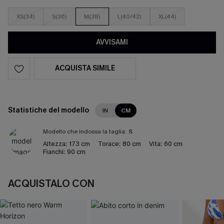
XS(34)
S(36)
M(38)
L(40/42)
XL(44)
AVVISAMI
ACQUISTA SIMILE
Statistiche del modello
IN
CM
Modello che indossa la taglia:
S
Altezza:
173 cm
Torace:
80 cm
Vita:
60 cm
Fianchi:
90 cm
ACQUISTALO CON