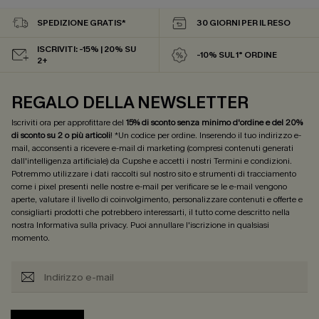
SPEDIZIONE GRATIS*
30 GIORNI PER IL RESO
ISCRIVITI: -15% | 20% SU
-10% SUL 1° ORDINE
2+
REGALO DELLA NEWSLETTER
Iscriviti ora per approfittare del
15% di sconto senza minimo d'ordine e del 20%
di sconto su 2 o più articoli
! *Un codice per ordine. Inserendo il tuo indirizzo e-
mail, acconsenti a ricevere e-mail di marketing (compresi contenuti generati
dall'intelligenza artificiale) da Cupshe e accetti i nostri
Termini e condizioni
.
Potremmo utilizzare i dati raccolti sul nostro sito e strumenti di tracciamento
come i pixel presenti nelle nostre e-mail per verificare se le e-mail vengono
aperte, valutare il livello di coinvolgimento, personalizzare contenuti e offerte e
consigliarti prodotti che potrebbero interessarti, il tutto come descritto nella
nostra
Informativa sulla privacy
. Puoi annullare l'iscrizione in qualsiasi
momento.