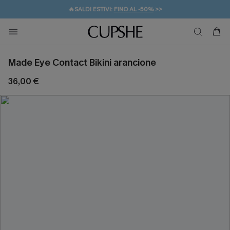
🔥SALDI ESTIVI:
FINO AL -50%
>>
💌REGALO PER I NUOVI: 20% DI SCONTO*
🚚SPEDIZIONE GRATUITA DA 49€
Made Eye Contact Bikini arancione
36,00 €