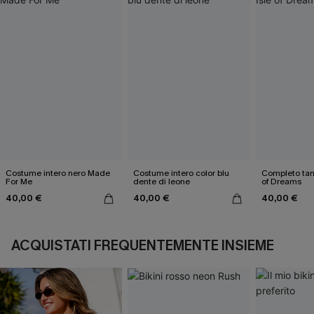
Costume intero nero Made
Costume intero color blu
Completo tank
For Me
dente di leone
of Dreams
40,00 €
40,00 €
40,00 €
ACQUISTATI FREQUENTEMENTE INSIEME