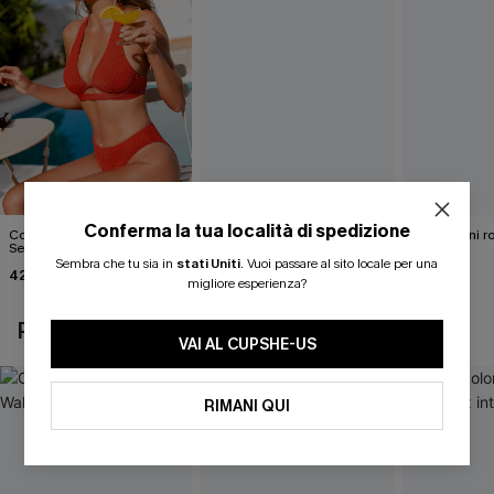
Conferma la tua località di spedizione
Completo bikini rosso Big
Bikini rosso neon Rush
Il mio bikini r
Secret
32,00 €
37,00 €
Sembra che tu sia in
stati Uniti
.
Vuoi passare al sito locale per una
42,00 €
migliore esperienza?
POTREBBE INTERESSARTI ANCHE
VAI AL CUPSHE-US
RIMANI QUI