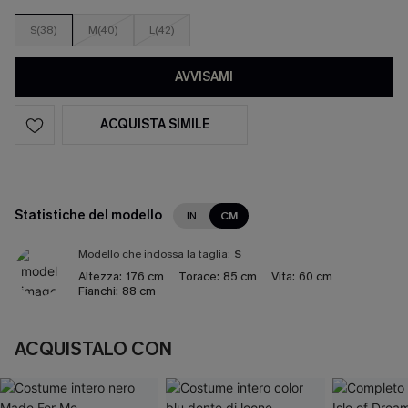
S(38)
M(40)
L(42)
AVVISAMI
ACQUISTA SIMILE
Statistiche del modello
IN
CM
Modello che indossa la taglia:
S
Altezza:
176 cm
Torace:
85 cm
Vita:
60 cm
Fianchi:
88 cm
ACQUISTALO CON