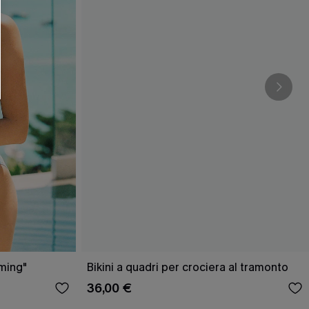
O SCONT
ere e-mail di marketing (compresi contenuti
ti i nostri
Termini e condizioni
. Potremmo
 di tracciamento come i pixel presenti nelle
rte, valutare il livello di coinvolgimento,
dotti che potrebbero interessarti, il tutto
y
. Puoi annullare l'iscrizione in qualsiasi
aming"
Bikini a quadri per crociera al tramonto
36,00 €