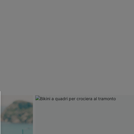
R OTTENERE
 MINIMO D'ORDINE
O PIÙ ARTICOLI