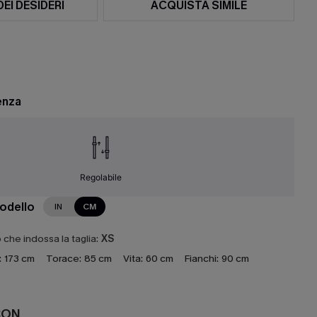
DEI DESIDERI
ACQUISTA SIMILE
enza
Regolabile
modello
IN
CM
che indossa la taglia:
XS
:
173 cm
Torace:
85 cm
Vita:
60 cm
Fianchi:
90 cm
CON