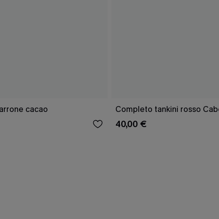
marrone cacao
Completo tankini rosso Cab
40,00 €