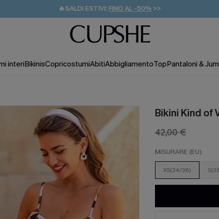
🔥SALDI ESTIVI:
FINO AL -50%
>>
💌REGALO PER I NUOVI: 20% DI SCONTO*
🚚SPEDIZIONE GRATUITA DA 49€
i interi
Bikinis
Copricostumi
Abiti
Abbigliamento
Top
Pantaloni & Jum
Bikini Kind of
42,00 €
MISURARE (EU)
XS(34/36)
S(3