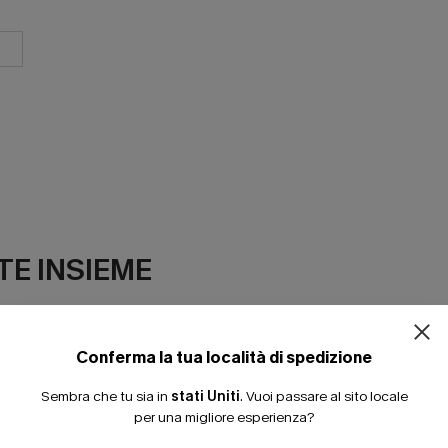
ISCRIVITI PE
E INSIEME
15% DI SCONTO SENZA
20% DI SCONTO SU 2 
Conferma la tua località di spedizione
Sembra che tu sia in
stati Uniti
.
Vuoi passare al sito locale
per una migliore esperienza?