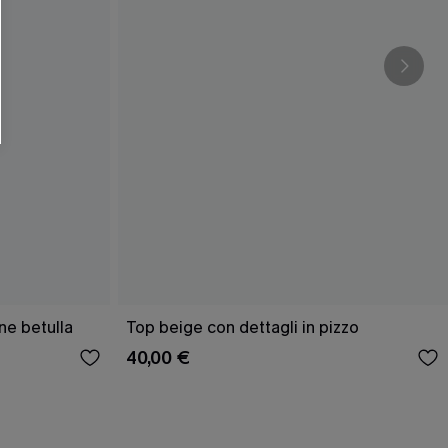
O SCONT
ere e-mail di marketing (compresi contenuti
ti i nostri
Termini e condizioni
. Potremmo
 di tracciamento come i pixel presenti nelle
rte, valutare il livello di coinvolgimento,
dotti che potrebbero interessarti, il tutto
y
. Puoi annullare l'iscrizione in qualsiasi
ne betulla
Top beige con dettagli in pizzo
40,00 €