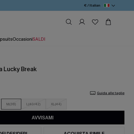
€ / Italian
psuits
Occasioni
SALDI
a Lucky Break
Guida alle taglie
M(38)
L(40/42)
XL(44)
AVVISAMI
DEI DESIDERI
ACQUISTA SIMILE