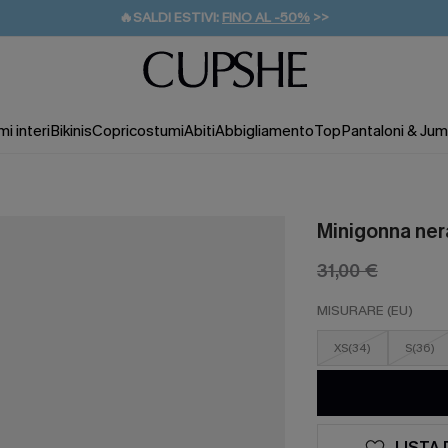
🔥SALDI ESTIVI:
FINO AL -50%
>>
💌REGALO PER I NUOVI: 20% DI SCONTO*
🚚SPEDIZIONE GRATUITA DA 49€
i interi
Bikinis
Copricostumi
Abiti
Abbigliamento
Top
Pantaloni & Jum
Minigonna ner
31,00 €
MISURARE (EU)
XS(34)
S(36)
LISTA 