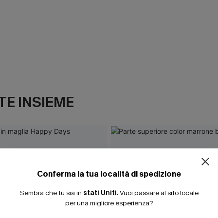
E INSIEME
ISCRIVITI PE
15% DI SCONTO SENZA
20% DI SCONTO SU 2 
Conferma la tua località di spedizione
Sembra che tu sia in
stati Uniti
.
Vuoi passare al sito locale
per una migliore esperienza?