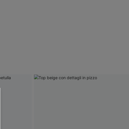
R OTTENERE
 MINIMO D'ORDINE
O PIÙ ARTICOLI