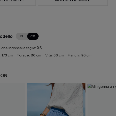
modello
IN
CM
che indossa la taglia:
XS
:
173 cm
Torace:
80 cm
Vita:
60 cm
Fianchi:
90 cm
CON