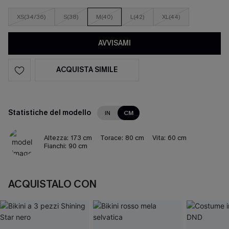
XS(34/36)
S(38)
M(40)
L(42)
XL(44)
AVVISAMI
ACQUISTA SIMILE
Statistiche del modello
IN
CM
Altezza:
173 cm
Torace:
80 cm
Vita:
60 cm
Fianchi:
90 cm
ACQUISTALO CON