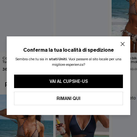
Conferma la tua località di spedizione
Costume intero Rewind
Costume intero Coastal
Completo bik
Sembra che tu sia in
stati Uniti
.
Vuoi passare al sito locale per una
Tummy Control
Elegance Flex Support
animalier mo
migliore esperienza?
accattivante
36,00 €
39,00 €
27,00 €
30,
VAI AL CUPSHE-US
POTREBBE INTERESSARTI ANCHE
RIMANI QUI