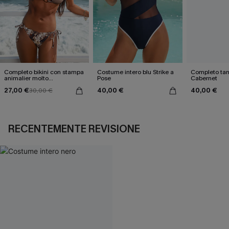
Completo bikini con stampa
Costume intero blu Strike a
Completo tan
animalier molto
Pose
Cabernet
accattivante
27,00 €
40,00 €
40,00 €
30,00 €
RECENTEMENTE REVISIONE