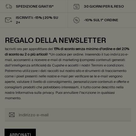
SPEDIZIONE GRATIS*
30 GIORNI PER IL RESO
ISCRIVITI: -15% | 20% SU
-10% SUL 1° ORDINE
2+
REGALO DELLA NEWSLETTER
Iscriviti ora per approfittare del
15% di sconto senza minimo d'ordine e del 20%
di sconto su 2 o più articoli
! *Un codice per ordine. Inserendo il tuo indirizzo e-
mail, acconsenti a ricevere e-mail di marketing (compresi contenuti generati
dall'intelligenza artificiale) da Cupshe e accetti i nostri
Termini e condizioni
.
Potremmo utilizzare i dati raccolti sul nostro sito e strumenti di tracciamento
come i pixel presenti nelle nostre e-mail per verificare se le e-mail vengono
aperte, valutare il livello di coinvolgimento, personalizzare contenuti e offerte e
consigliarti prodotti che potrebbero interessarti, il tutto come descritto nella
nostra
Informativa sulla privacy
. Puoi annullare l'iscrizione in qualsiasi
momento.
ABBONATI