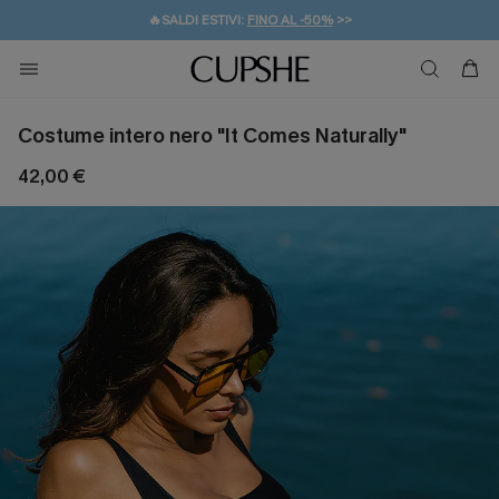
🔥SALDI ESTIVI:
FINO AL -50%
>>
💌REGALO PER I NUOVI: 20% DI SCONTO*
🚚SPEDIZIONE GRATUITA DA 49€
Costume intero nero "It Comes Naturally"
42,00 €