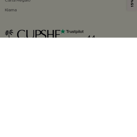
Carta Regalo
Klarna
4.4
SEGUICI SU
©2026 CUPSHE ITALIA
Informativa sulla privacy
|
Termini e condizioni
Gestione dei cookie