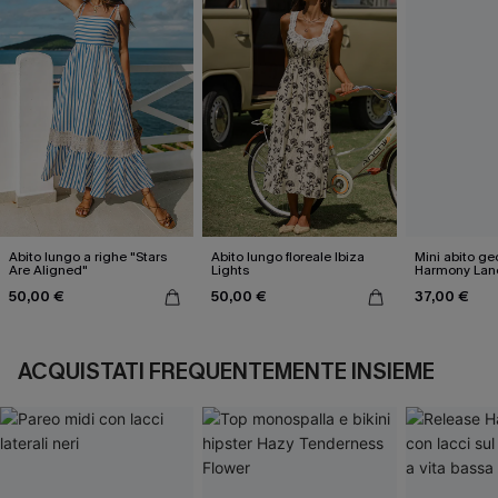
Abito lungo a righe "Stars
Abito lungo floreale Ibiza
Mini abito g
Are Aligned"
Lights
Harmony Lan
50,00 €
50,00 €
37,00 €
ACQUISTATI FREQUENTEMENTE INSIEME