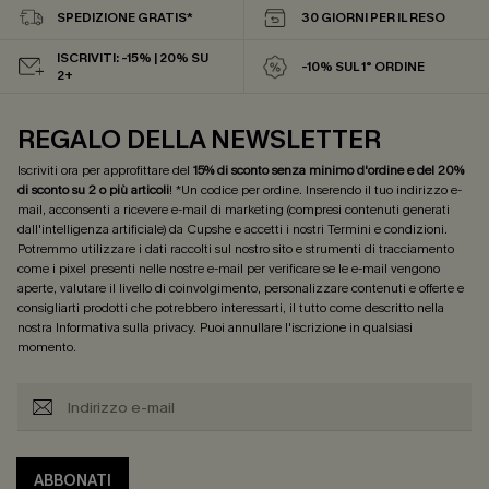
SPEDIZIONE GRATIS*
30 GIORNI PER IL RESO
ISCRIVITI: -15% | 20% SU
-10% SUL 1° ORDINE
2+
REGALO DELLA NEWSLETTER
Iscriviti ora per approfittare del
15% di sconto senza minimo d'ordine e del 20%
di sconto su 2 o più articoli
! *Un codice per ordine. Inserendo il tuo indirizzo e-
mail, acconsenti a ricevere e-mail di marketing (compresi contenuti generati
dall'intelligenza artificiale) da Cupshe e accetti i nostri
Termini e condizioni
.
Potremmo utilizzare i dati raccolti sul nostro sito e strumenti di tracciamento
come i pixel presenti nelle nostre e-mail per verificare se le e-mail vengono
aperte, valutare il livello di coinvolgimento, personalizzare contenuti e offerte e
consigliarti prodotti che potrebbero interessarti, il tutto come descritto nella
nostra
Informativa sulla privacy
. Puoi annullare l'iscrizione in qualsiasi
momento.
ABBONATI