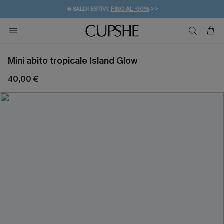
🔥SALDI ESTIVI:
FINO AL -50%
>>
💌REGALO PER I NUOVI: 20% DI SCONTO*
🚚SPEDIZIONE GRATUITA DA 49€
Mini abito tropicale Island Glow
40,00 €