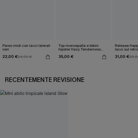
Pareo midi con lacci laterali
Top monospalla e bikini
Release Happ
neri
hipster Hazy Tenderness
lacci sul retro
Flower
bassa
22,00 €
35,00 €
31,00 €
24,00 €
39,0
RECENTEMENTE REVISIONE