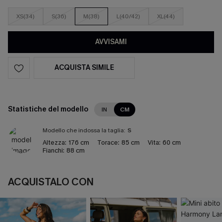
XS(34)
S(36)
M(38)
L(40/42)
XL(44)
AVVISAMI
ACQUISTA SIMILE
Statistiche del modello
IN
CM
Modello che indossa la taglia:
S
Altezza:
176 cm
Torace:
85 cm
Vita:
60 cm
Fianchi:
88 cm
ACQUISTALO CON