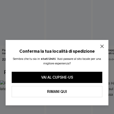
Pareo midi con lacci laterali
Top monospalla e bikini
Release Happ
Conferma la tua località di spedizione
neri
hipster Hazy Tenderness
lacci sul retro
Flower
bassa
Sembra che tu sia in
stati Uniti
.
Vuoi passare al sito locale per una
22,00 €
35,00 €
31,00 €
24,00 €
39,0
migliore esperienza?
POTREBBE INTERESSARTI ANCHE
VAI AL CUPSHE-US
RIMANI QUI