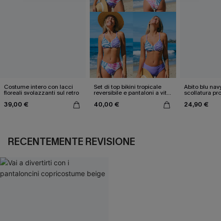
Costume intero con lacci
Set di top bikini tropicale
Abito blu nav
floreali svolazzanti sul retro
reversibile e pantaloni a vita
scollatura pr
media
cintura doppi
39,00 €
40,00 €
24,90 €
RECENTEMENTE REVISIONE