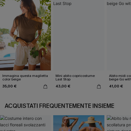
Immagina questa maglietta
Mini abito copricostume
Abito midi c
color beige
Last Stop
beige Go with
35,00 €
43,00 €
41,00 €
ACQUISTATI FREQUENTEMENTE INSIEME