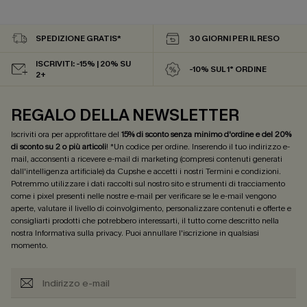
SPEDIZIONE GRATIS*
30 GIORNI PER IL RESO
ISCRIVITI: -15% | 20% SU
-10% SUL 1° ORDINE
2+
REGALO DELLA NEWSLETTER
Iscriviti ora per approfittare del
15% di sconto senza minimo d'ordine e del 20%
di sconto su 2 o più articoli
! *Un codice per ordine. Inserendo il tuo indirizzo e-
mail, acconsenti a ricevere e-mail di marketing (compresi contenuti generati
dall'intelligenza artificiale) da Cupshe e accetti i nostri
Termini e condizioni
.
Potremmo utilizzare i dati raccolti sul nostro sito e strumenti di tracciamento
come i pixel presenti nelle nostre e-mail per verificare se le e-mail vengono
aperte, valutare il livello di coinvolgimento, personalizzare contenuti e offerte e
consigliarti prodotti che potrebbero interessarti, il tutto come descritto nella
nostra
Informativa sulla privacy
. Puoi annullare l'iscrizione in qualsiasi
momento.