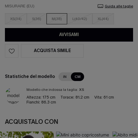
MISURARE (EU)
Guida alle taglie
XS(34)
S(36)
M(38)
L(40/42)
XL(44)
AVVISAMI
ACQUISTA SIMILE
Statistiche del modello
IN
CM
Modello che indossa la taglia:
XS
Altezza:
175 cm
Torace:
81.2 cm
Vita:
61 cm
Fianchi:
86.3 cm
ACQUISTALO CON