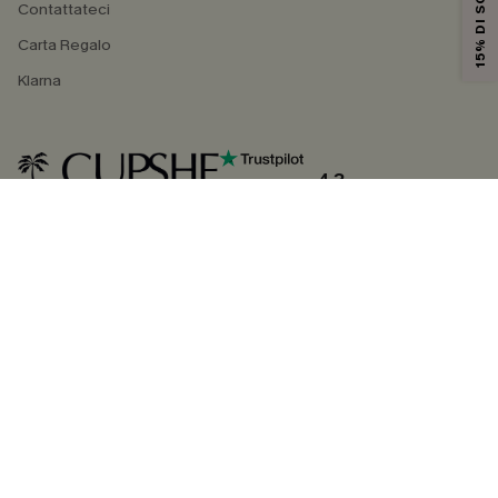
15% DI SCONTO
Contattateci
Carta Regalo
Klarna
4.3
SEGUICI SU
©2026 CUPSHE ITALIA
Informativa sulla privacy
|
Termini e condizioni
Gestione dei cookie