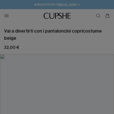
🔥SALDI ESTIVI:
FINO AL -50%
>>
💌REGALO PER I NUOVI: 20% DI SCONTO*
🚚SPEDIZIONE GRATUITA DA 49€
Vai a divertirti con i pantaloncini copricostume
beige
32,00 €