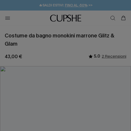
🔥SALDI ESTIVI:
FINO AL -50%
>>
💌REGALO PER I NUOVI: 20% DI SCONTO*
🚚SPEDIZIONE GRATUITA DA 49€
Costume da bagno monokini marrone Glitz &
Glam
43,00 €
5.0
2 Recensioni