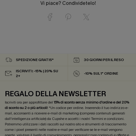
Vi piace? Condividetelo!
SPEDIZIONE GRATIS*
30 GIORNI PER IL RESO
ISCRIVITI: -15% | 20% SU
-10% SUL 1° ORDINE
2+
REGALO DELLA NEWSLETTER
Iscriviti ora per approfittare del
15% di sconto senza minimo d'ordine e del 20%
di sconto su 2 o più articoli
! *Un codice per ordine. Inserendo il tuo indirizzo e-
mail, acconsenti a ricevere e-mail di marketing (compresi contenuti generati
dall'intelligenza artificiale) da Cupshe e accetti i nostri
Termini e condizioni
.
Potremmo utilizzare i dati raccolti sul nostro sito e strumenti di tracciamento
come i pixel presenti nelle nostre e-mail per verificare se le e-mail vengono
aperte, valutare il livello di coinvolgimento, personalizzare contenuti e offerte e