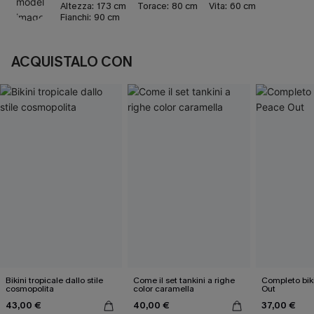
Altezza:
173 cm
Torace:
80 cm
Vita:
60 cm
Fianchi:
90 cm
ACQUISTALO CON
Bikini tropicale dallo stile
Come il set tankini a righe
Completo bik
cosmopolita
color caramella
Out
43,00 €
40,00 €
37,00 €