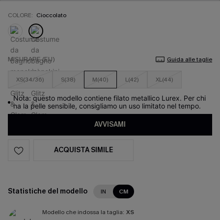
COLORE:
Cioccolato
MISURARE (EU)
Guida alle taglie
XS(34/36)
S(38)
M(40)
L(42)
XL(44)
Nota: questo modello contiene filato metallico Lurex. Per chi
ha la pelle sensibile, consigliamo un uso limitato nel tempo.
AVVISAMI
ACQUISTA SIMILE
Statistiche del modello
IN
CM
Modello che indossa la taglia:
XS