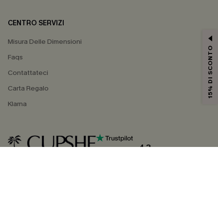
CENTRO SERVIZI
Misura Delle Dimensioni
15% DI SCONTO
Faqs
Contattateci
Carta Regalo
Klarna
4.3
SEGUICI SU