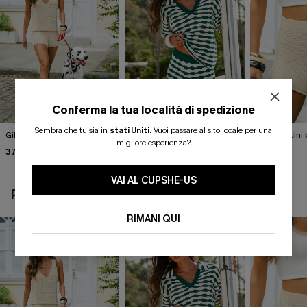
Conferma la tua località di spedizione
Sembra che tu sia in
stati Uniti
.
Vuoi passare al sito locale per una
Gilet beige Break the Ice
Top in maglia con motivo
Pantaloncini 
migliore esperienza?
astratto Sightsee
Summer
37,00 €
40,00 €
37,00 €
VAI AL CUPSHE-US
POTREBBE INTERESSARTI ANCHE
RIMANI QUI