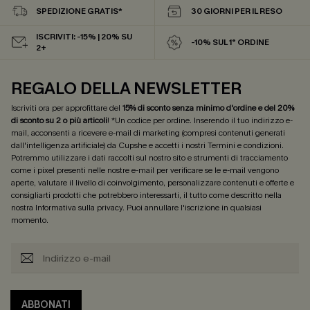
SPEDIZIONE GRATIS*
30 GIORNI PER IL RESO
ISCRIVITI: -15% | 20% SU
-10% SUL 1° ORDINE
2+
REGALO DELLA NEWSLETTER
Iscriviti ora per approfittare del
15% di sconto senza minimo d'ordine e del 20%
di sconto su 2 o più articoli
! *Un codice per ordine. Inserendo il tuo indirizzo e-
mail, acconsenti a ricevere e-mail di marketing (compresi contenuti generati
dall'intelligenza artificiale) da Cupshe e accetti i nostri
Termini e condizioni
.
Potremmo utilizzare i dati raccolti sul nostro sito e strumenti di tracciamento
come i pixel presenti nelle nostre e-mail per verificare se le e-mail vengono
aperte, valutare il livello di coinvolgimento, personalizzare contenuti e offerte e
consigliarti prodotti che potrebbero interessarti, il tutto come descritto nella
nostra
Informativa sulla privacy
. Puoi annullare l'iscrizione in qualsiasi
momento.
ABBONATI