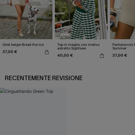
Gilet beige Break the Ice
Top in maglia con motivo
Pantaloncini 
astratto Sightsee
Summer
37,00 €
40,00 €
37,00 €
RECENTEMENTE REVISIONE