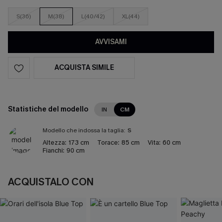
S(36)
M(38)
L(40/42)
XL(44)
AVVISAMI
ACQUISTA SIMILE
Statistiche del modello
IN
CM
Modello che indossa la taglia:
S
Altezza:
173 cm
Torace:
85 cm
Vita:
60 cm
Fianchi:
90 cm
ACQUISTALO CON