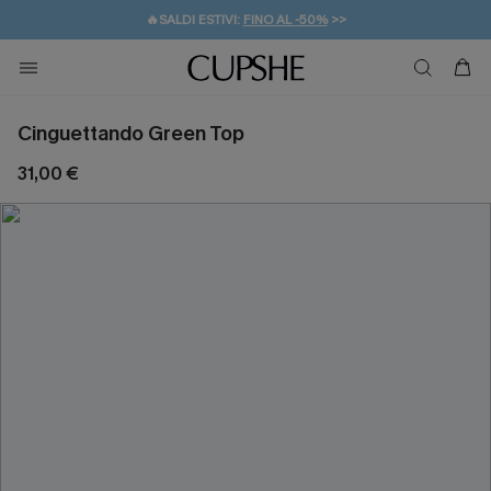
🔥SALDI ESTIVI:
FINO AL -50%
>>
💌REGALO PER I NUOVI: 20% DI SCONTO*
🚚SPEDIZIONE GRATUITA DA 49€
Cinguettando Green Top
31,00 €