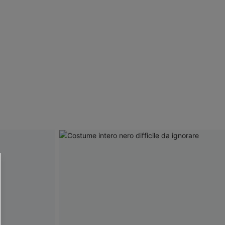
R OTTENERE
 MINIMO D'ORDINE
O PIÙ ARTICOLI