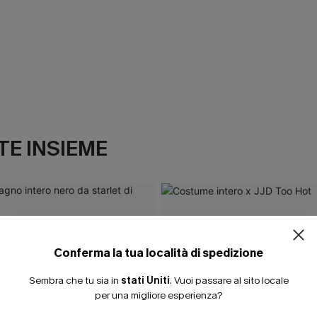
E INSIEME
ISCRIVITI PE
15% DI SCONTO SENZA
20% DI SCONTO SU 2 
Conferma la tua località di spedizione
Sembra che tu sia in
stati Uniti
.
Vuoi passare al sito locale
per una migliore esperienza?