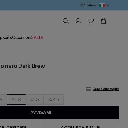
€ / Italian
psuits
Occasioni
SALDI
o nero Dark Brew
Guida alle taglie
8)
M(40)
L(42)
XL(44)
AVVISAMI
DEI DESIDERI
ACQUISTA SIMILE