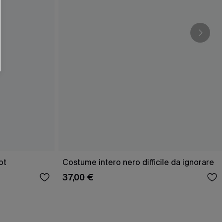
O SCONT
ere e-mail di marketing (compresi contenuti
ti i nostri
Termini e condizioni
. Potremmo
 di tracciamento come i pixel presenti nelle
rte, valutare il livello di coinvolgimento,
dotti che potrebbero interessarti, il tutto
y
. Puoi annullare l'iscrizione in qualsiasi
ot
Costume intero nero difficile da ignorare
37,00 €