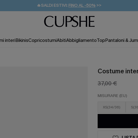
🔥SALDI ESTIVI:
FINO AL -50%
>>
💌REGALO PER I NUOVI: 20% DI SCONTO*
🚚SPEDIZIONE GRATUITA DA 49€
i interi
Bikinis
Copricostumi
Abiti
Abbigliamento
Top
Pantaloni & Jum
Costume inter
37,00 €
MISURARE (EU)
XS(34/36)
S(3
LISTA 