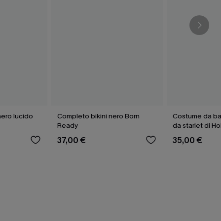
nero lucido
Completo bikini nero Born
Costume da ba
Ready
da starlet di H
37,00 €
35,00 €