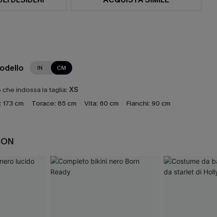
modello
IN
CM
che indossa la taglia:
XS
:
173 cm
Torace:
85 cm
Vita:
60 cm
Fianchi:
90 cm
CON