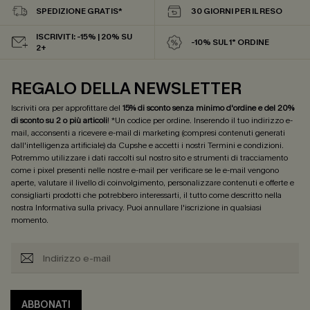
SPEDIZIONE GRATIS*
30 GIORNI PER IL RESO
ISCRIVITI: -15% | 20% SU
-10% SUL 1° ORDINE
2+
REGALO DELLA NEWSLETTER
Iscriviti ora per approfittare del
15% di sconto senza minimo d'ordine e del 20%
di sconto su 2 o più articoli
! *Un codice per ordine. Inserendo il tuo indirizzo e-
mail, acconsenti a ricevere e-mail di marketing (compresi contenuti generati
dall'intelligenza artificiale) da Cupshe e accetti i nostri
Termini e condizioni
.
Potremmo utilizzare i dati raccolti sul nostro sito e strumenti di tracciamento
come i pixel presenti nelle nostre e-mail per verificare se le e-mail vengono
aperte, valutare il livello di coinvolgimento, personalizzare contenuti e offerte e
consigliarti prodotti che potrebbero interessarti, il tutto come descritto nella
nostra
Informativa sulla privacy
. Puoi annullare l'iscrizione in qualsiasi
momento.
ABBONATI