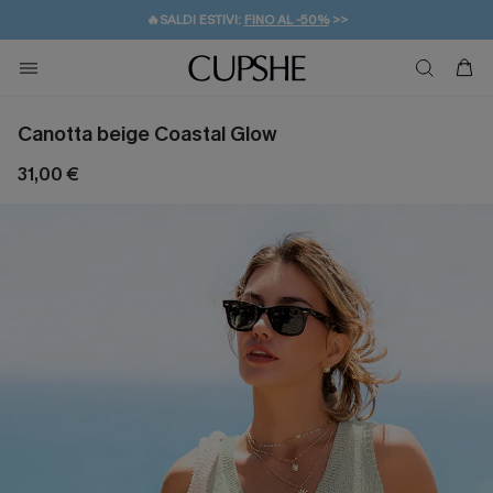
🔥SALDI ESTIVI:
FINO AL -50%
>>
💌REGALO PER I NUOVI: 20% DI SCONTO*
🚚SPEDIZIONE GRATUITA DA 49€
Canotta beige Coastal Glow
31,00 €