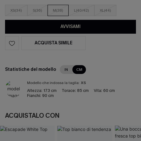
XS(34)
S(36)
M(38)
L(40/42)
XL(44)
AVVISAMI
ACQUISTA SIMILE
Statistiche del modello
IN
CM
Modello che indossa la taglia:
XS
Altezza:
173 cm
Torace:
85 cm
Vita:
60 cm
Fianchi:
90 cm
ACQUISTALO CON