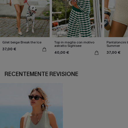
Gilet beige Break the Ice
Top in maglia con motivo
Pantaloncini 
astratto Sightsee
Summer
37,00 €
40,00 €
37,00 €
RECENTEMENTE REVISIONE