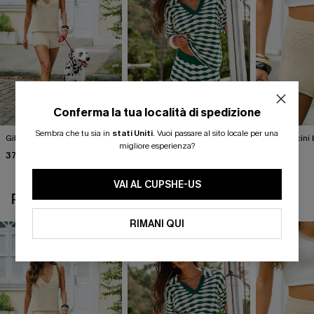
Conferma la tua località di spedizione
Sembra che tu sia in
stati Uniti
.
Vuoi passare al sito locale per una
Gilet beige Break the Ice
Top in maglia con motivo
Pantaloncini 
migliore esperienza?
astratto Sightsee
Summer
37,00 €
40,00 €
37,00 €
VAI AL CUPSHE-US
POTREBBE INTERESSARTI ANCHE
RIMANI QUI