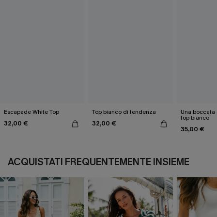
Escapade White Top
Top bianco di tendenza
Una boccata d
top bianco
32,00 €
32,00 €
35,00 €
ACQUISTATI FREQUENTEMENTE INSIEME