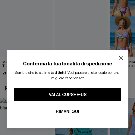
Mini abito beige Dreamy
Costume intero con lacci
Set di top bik
Conferma la tua località di spedizione
Tides
floreali svolazzanti sul retro
reversibile e 
media
Sembra che tu sia in
stati Uniti
.
Vuoi passare al sito locale per una
21,00 €
39,00 €
40,00 €
25,00 €
migliore esperienza?
POTREBBE INTERESSARTI ANCHE
VAI AL CUPSHE-US
RIMANI QUI