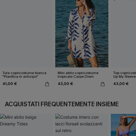
Tuta copricostume bianca
Mini abito copricostume
Top copricos
"Pianifica in anticipo"
tropicale Carpe Diem
Up My Sleeve
41,00 €
43,00 €
43,00 €
ACQUISTATI FREQUENTEMENTE INSIEME