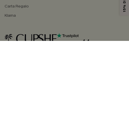
Carta Regalo
Klarna
4.4
SEGUICI SU
©2026 CUPSHE ITALIA
Informativa sulla privacy
|
Termini e condizioni
Gestione dei cookie