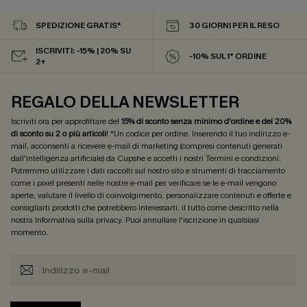
SPEDIZIONE GRATIS*
30 GIORNI PER IL RESO
ISCRIVITI: -15% | 20% SU
-10% SUL 1° ORDINE
2+
REGALO DELLA NEWSLETTER
Iscriviti ora per approfittare del
15% di sconto senza minimo d'ordine e del 20%
di sconto su 2 o più articoli
! *Un codice per ordine. Inserendo il tuo indirizzo e-
mail, acconsenti a ricevere e-mail di marketing (compresi contenuti generati
dall'intelligenza artificiale) da Cupshe e accetti i nostri
Termini e condizioni
.
Potremmo utilizzare i dati raccolti sul nostro sito e strumenti di tracciamento
come i pixel presenti nelle nostre e-mail per verificare se le e-mail vengono
aperte, valutare il livello di coinvolgimento, personalizzare contenuti e offerte e
consigliarti prodotti che potrebbero interessarti, il tutto come descritto nella
nostra
Informativa sulla privacy
. Puoi annullare l'iscrizione in qualsiasi
momento.