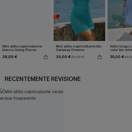
Mini abito copricostume
Mini abito copricostume blu
Abito lungo 
bianco Going Places
Getaway Dreams
color blu orte
38,00 €
30,00 €
35,00 €
35,00 €
41,0
RECENTEMENTE REVISIONE