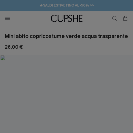
🔥SALDI ESTIVI:
FINO AL -50%
>>
💌REGALO PER I NUOVI: 20% DI SCONTO*
🚚SPEDIZIONE GRATUITA DA 49€
Mini abito copricostume verde acqua trasparente
26,00 €