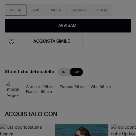
XS(34)
S(36)
M(38)
L(40/42)
XL(44)
AVVISAMI
ACQUISTA SIMILE
Statistiche del modello
IN
CM
Altezza:
168 cm
Torace:
86 cm
Vita:
66 cm
Fianchi:
86 cm
ACQUISTALO CON