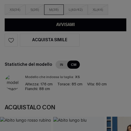
XS(34)
S(36)
M(38)
L(40/42)
XL(44)
AVVISAMI
ACQUISTA SIMILE
Statistiche del modello
IN
CM
Modello che indossa la taglia:
XS
Altezza:
176 cm
Torace:
85 cm
Vita:
60 cm
Fianchi:
88 cm
ACQUISTALO CON