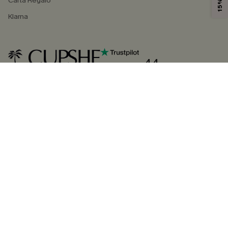
Carta Regalo
Klarna
4.4
SEGUICI SU
©2026 CUPSHE ITALIA
Informativa sulla privacy
|
Termini e condizioni
Gestione dei cookie