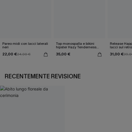
Pareo midi con lacci laterali
Top monospalla e bikini
Release Happ
neri
hipster Hazy Tenderness
lacci sul retro
Flower
bassa
22,00 €
35,00 €
31,00 €
24,00 €
39,0
RECENTEMENTE REVISIONE