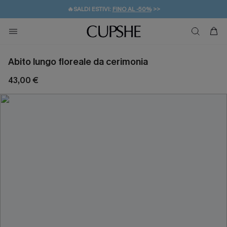
🔥SALDI ESTIVI:
FINO AL -50%
>>
💌REGALO PER I NUOVI: 20% DI SCONTO*
🚚SPEDIZIONE GRATUITA DA 49€
Abito lungo floreale da cerimonia
43,00 €