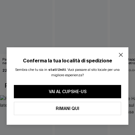
Pareo midi con lacci laterali
Top monospalla e bikini
Release Happ
Conferma la tua località di spedizione
neri
hipster Hazy Tenderness
lacci sul retro
Flower
bassa
Sembra che tu sia in
stati Uniti
.
Vuoi passare al sito locale per una
22,00 €
35,00 €
31,00 €
24,00 €
39,0
migliore esperienza?
POTREBBE INTERESSARTI ANCHE
VAI AL CUPSHE-US
RIMANI QUI