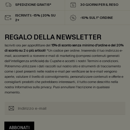
SPEDIZIONE GRATIS*
30 GIORNI PER IL RESO
ISCRIVITI: -15% | 20% SU
-10% SUL 1° ORDINE
2+
REGALO DELLA NEWSLETTER
Iscriviti ora per approfittare del
15% di sconto senza minimo d'ordine e del 20%
di sconto su 2 o più articoli
! *Un codice per ordine. Inserendo il tuo indirizzo e-
mail, acconsenti a ricevere e-mail di marketing (compresi contenuti generati
dall'intelligenza artificiale) da Cupshe e accetti i nostri
Termini e condizioni
.
Potremmo utilizzare i dati raccolti sul nostro sito e strumenti di tracciamento
come i pixel presenti nelle nostre e-mail per verificare se le e-mail vengono
aperte, valutare il livello di coinvolgimento, personalizzare contenuti e offerte e
consigliarti prodotti che potrebbero interessarti, il tutto come descritto nella
nostra
Informativa sulla privacy
. Puoi annullare l'iscrizione in qualsiasi
momento.
ABBONATI