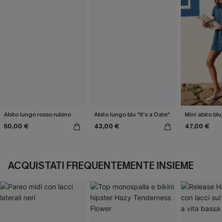
Abito lungo rosso rubino
Abito lungo blu "It's a Date"
Mini abito bl
50,00 €
43,00 €
47,00 €
ACQUISTATI FREQUENTEMENTE INSIEME