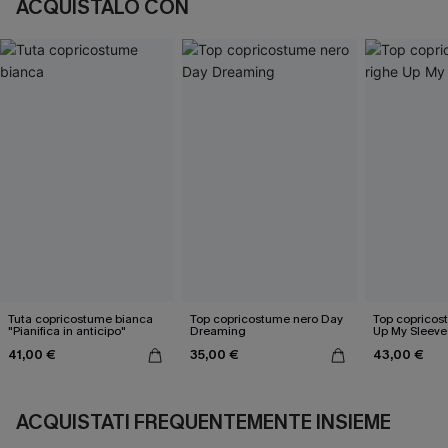
ACQUISTALO CON
Tuta copricostume bianca
Top copricostume nero Day
Top copricos
"Pianifica in anticipo"
Dreaming
Up My Sleeve
41,00 €
35,00 €
43,00 €
ACQUISTATI FREQUENTEMENTE INSIEME