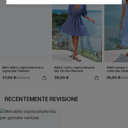
Mini abito copricostume a
Abito corto copricostume
Abito lungo 
righe per l'estate
blu On the Record
color blu orte
37,00 €
38,00 €
35,00 €
44,00 €
41,0
RECENTEMENTE REVISIONE