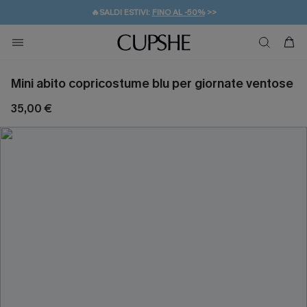
🔥SALDI ESTIVI:
FINO AL -50%
>>
💌REGALO PER I NUOVI: 20% DI SCONTO*
🚚SPEDIZIONE GRATUITA DA 49€
Mini abito copricostume blu per giornate ventose
35,00 €