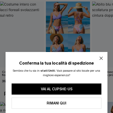
Conferma la tua località di spedizione
Sembra che tu sia in
stati Uniti
.
Vuoi passare al sito locale per una
Costume intero con lacci
Set di top bikini tropicale
Abito blu nav
floreali svolazzanti sul retro
reversibile e pantaloni a vita
scollatura pr
migliore esperienza?
media
cintura doppi
39,00 €
40,00 €
24,90 €
VAI AL CUPSHE-US
POTREBBE INTERESSARTI ANCHE
RIMANI QUI