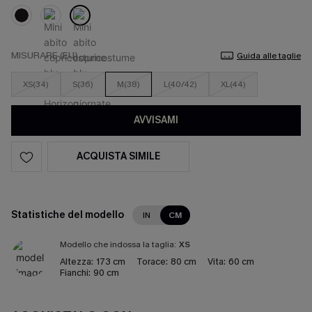
MISURARE (EU)
Guida alle taglie
XS(34)
S(36)
M(38)
L(40/42)
XL(44)
AVVISAMI
ACQUISTA SIMILE
Statistiche del modello
IN
CM
Modello che indossa la taglia:
XS
Altezza:
173 cm
Torace:
80 cm
Vita:
60 cm
Fianchi:
90 cm