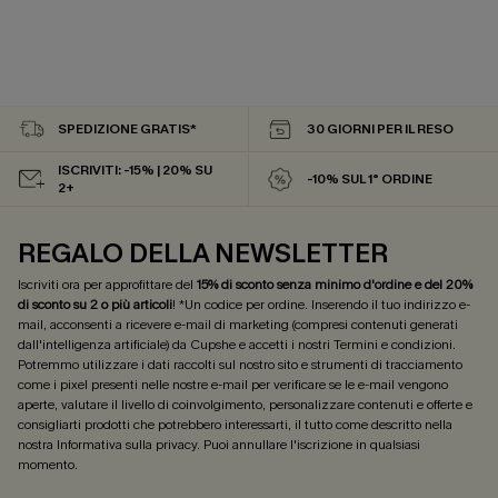
SPEDIZIONE GRATIS*
30 GIORNI PER IL RESO
ISCRIVITI: -15% | 20% SU
-10% SUL 1° ORDINE
2+
REGALO DELLA NEWSLETTER
Iscriviti ora per approfittare del
15% di sconto senza minimo d'ordine e del 20%
di sconto su 2 o più articoli
! *Un codice per ordine. Inserendo il tuo indirizzo e-
mail, acconsenti a ricevere e-mail di marketing (compresi contenuti generati
dall'intelligenza artificiale) da Cupshe e accetti i nostri
Termini e condizioni
.
Potremmo utilizzare i dati raccolti sul nostro sito e strumenti di tracciamento
come i pixel presenti nelle nostre e-mail per verificare se le e-mail vengono
aperte, valutare il livello di coinvolgimento, personalizzare contenuti e offerte e
consigliarti prodotti che potrebbero interessarti, il tutto come descritto nella
nostra
Informativa sulla privacy
. Puoi annullare l'iscrizione in qualsiasi
momento.