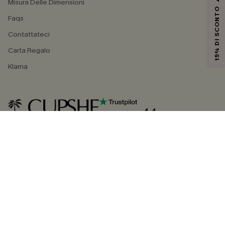
Misura Delle Dimensioni
15% DI SCONTO
Faqs
Contattateci
Carta Regalo
Klarna
4.4
SEGUICI SU
©2026 CUPSHE ITALIA