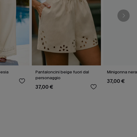
desia
Pantaloncini beige fuori dal
Minigonna ner
personaggio
37,00 €
37,00 €