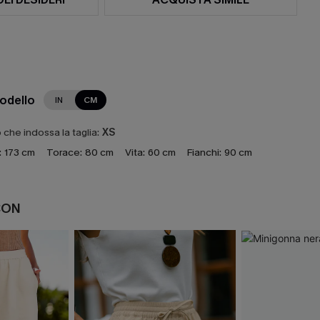
modello
IN
CM
che indossa la taglia:
XS
:
173 cm
Torace:
80 cm
Vita:
60 cm
Fianchi:
90 cm
CON