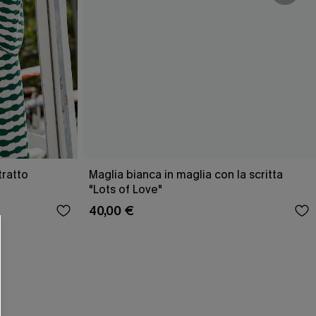
R OTTENERE
tratto
Maglia bianca in maglia con la scritta
"Lots of Love"
 MINIMO D'ORDINE
40,00 €
O PIÙ ARTICOLI