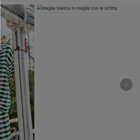
O SCONT
ere e-mail di marketing (compresi contenuti
ti i nostri
Termini e condizioni
. Potremmo
 di tracciamento come i pixel presenti nelle
rte, valutare il livello di coinvolgimento,
dotti che potrebbero interessarti, il tutto
y
. Puoi annullare l'iscrizione in qualsiasi