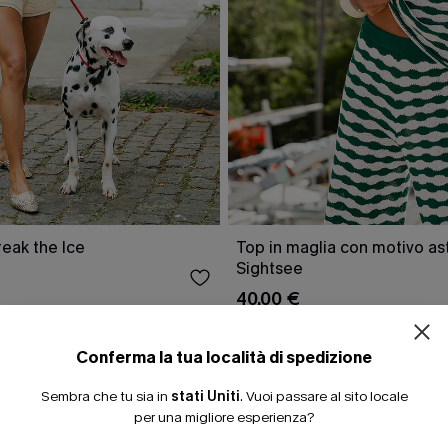
ISCRIVITI PE
reak the Ice
Top in maglia con motivo as
Sightsee
15% DI SCONTO SENZA
40,00 €
20% DI SCONTO SU 2 
Conferma la tua località di spedizione
Sembra che tu sia in
stati Uniti
.
Vuoi passare al sito locale
CHE
per una migliore esperienza?