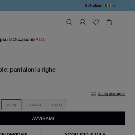
€ / Italian
psuits
Occasioni
SALDI
ole: pantaloni a righe
Guida alle taglie
M(38)
L(40/42)
XL(44)
AVVISAMI
DEI DESIDERI
ACQUISTA SIMILE