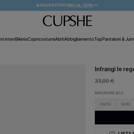
🔥SALDI ESTIVI:
FINO AL -50%
>>
💌REGALO PER I NUOVI: 20% DI SCONTO*
🚚SPEDIZIONE GRATUITA DA 49€
i interi
Bikinis
Copricostumi
Abiti
Abbigliamento
Top
Pantaloni & Jum
Infrangi le reg
33,00 €
MISURARE (EU)
XS(34)
S(36)
LISTA 