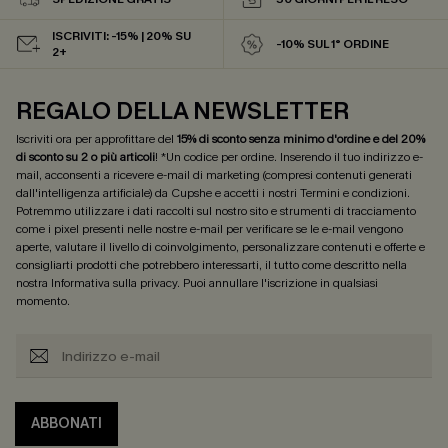
ISCRIVITI: -15% | 20% SU
-10% SUL 1° ORDINE
2+
REGALO DELLA NEWSLETTER
Iscriviti ora per approfittare del
15% di sconto senza minimo d'ordine e del 20%
di sconto su 2 o più articoli
! *Un codice per ordine. Inserendo il tuo indirizzo e-
mail, acconsenti a ricevere e-mail di marketing (compresi contenuti generati
dall'intelligenza artificiale) da Cupshe e accetti i nostri
Termini e condizioni
.
Potremmo utilizzare i dati raccolti sul nostro sito e strumenti di tracciamento
come i pixel presenti nelle nostre e-mail per verificare se le e-mail vengono
aperte, valutare il livello di coinvolgimento, personalizzare contenuti e offerte e
consigliarti prodotti che potrebbero interessarti, il tutto come descritto nella
nostra
Informativa sulla privacy
. Puoi annullare l'iscrizione in qualsiasi
momento.
ABBONATI