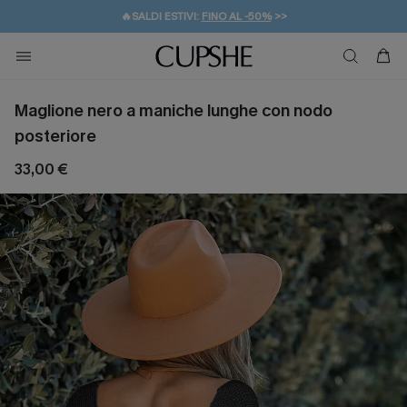
🔥SALDI ESTIVI:
FINO AL -50%
>>
💌REGALO PER I NUOVI: 20% DI SCONTO*
🚚SPEDIZIONE GRATUITA DA 49€
Maglione nero a maniche lunghe con nodo
posteriore
33,00 €