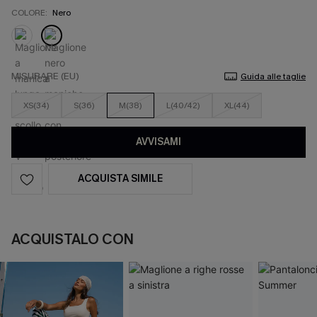
COLORE:
Nero
MISURARE (EU)
Guida alle taglie
XS(34)
S(36)
M(38)
L(40/42)
XL(44)
AVVISAMI
ACQUISTA SIMILE
ACQUISTALO CON