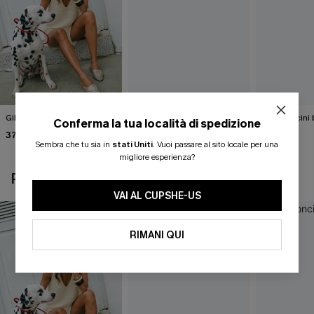
Gilet beige Break the Ice
Top in maglia con motivo
Pantaloncini 
Conferma la tua località di spedizione
astratto Sightsee
Summer
37,00 €
40,00 €
37,00 €
Sembra che tu sia in
stati Uniti
.
Vuoi passare al sito locale per una
migliore esperienza?
POTREBBE INTERESSARTI ANCHE
VAI AL CUPSHE-US
RIMANI QUI