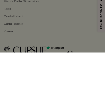
Misura Delle Dimensioni
15% DI SCONTO
Faqs
Contattateci
Carta Regalo
Klarna
4.4
SEGUICI SU
©2026 CUPSHE ITALIA