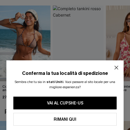
Conferma la tua località di spedizione
Sembra che tu sia in
stati Uniti
.
Vuoi passare al sito locale per una
Completo bikini con stampa
Completo tankini rosso
Costume inter
migliore esperienza?
animalier molto
Cabernet
of Self-Love
accattivante
27,00 €
40,00 €
42,00 €
30,00 €
VAI AL CUPSHE-US
POTREBBE INTERESSARTI ANCHE
RIMANI QUI