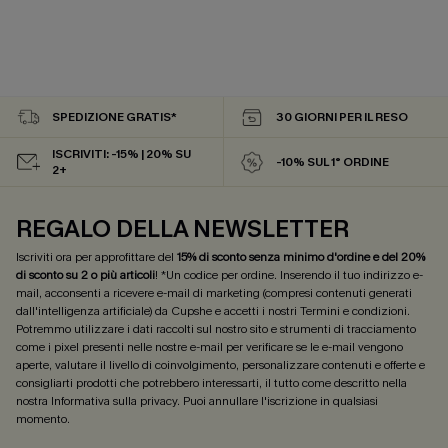
SPEDIZIONE GRATIS*
30 GIORNI PER IL RESO
ISCRIVITI: -15% | 20% SU
-10% SUL 1° ORDINE
2+
REGALO DELLA NEWSLETTER
Iscriviti ora per approfittare del
15% di sconto senza minimo d'ordine e del 20%
di sconto su 2 o più articoli
! *Un codice per ordine. Inserendo il tuo indirizzo e-
mail, acconsenti a ricevere e-mail di marketing (compresi contenuti generati
dall'intelligenza artificiale) da Cupshe e accetti i nostri
Termini e condizioni
.
Potremmo utilizzare i dati raccolti sul nostro sito e strumenti di tracciamento
come i pixel presenti nelle nostre e-mail per verificare se le e-mail vengono
aperte, valutare il livello di coinvolgimento, personalizzare contenuti e offerte e
consigliarti prodotti che potrebbero interessarti, il tutto come descritto nella
nostra
Informativa sulla privacy
. Puoi annullare l'iscrizione in qualsiasi
momento.