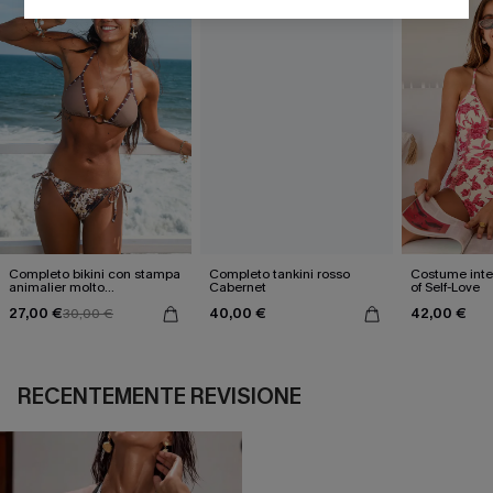
Completo bikini con stampa
Completo tankini rosso
Costume inter
animalier molto
Cabernet
of Self-Love
accattivante
27,00 €
40,00 €
42,00 €
30,00 €
RECENTEMENTE REVISIONE