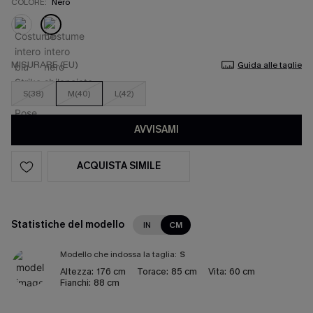
COLORE:
Nero
MISURARE (EU)
Guida alle taglie
S(38)
M(40)
L(42)
AVVISAMI
ACQUISTA SIMILE
Statistiche del modello
IN
CM
Modello che indossa la taglia:
S
Altezza:
176 cm
Torace:
85 cm
Vita:
60 cm
Fianchi:
88 cm