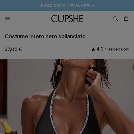
🔥SALDI ESTIVI:
FINO AL -50%
>>
💌REGALO PER I NUOVI: 20% DI SCONTO*
🚚SPEDIZIONE GRATUITA DA 49€
Costume intero nero sbilanciato
37,00 €
4.0
1 Recensioni