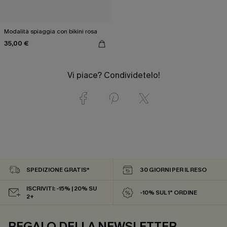
Modalità spiaggia con bikini rosa
35,00 €
Vi piace? Condividetelo!
SPEDIZIONE GRATIS*
30 GIORNI PER IL RESO
ISCRIVITI: -15% | 20% SU
-10% SUL 1° ORDINE
2+
REGALO DELLA NEWSLETTER