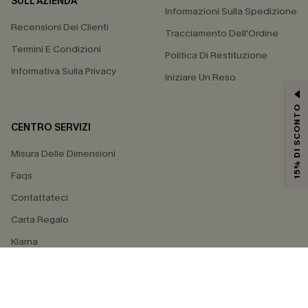
SULL'AZIENDA
Informazioni Sulla Spedizione
Recensioni Dei Clienti
Tracciamento Dell'Ordine
Termini E Condizioni
Politica Di Restituzione
Informativa Sulla Privacy
Iniziare Un Reso
15% DI SCONTO
CENTRO SERVIZI
Misura Delle Dimensioni
Faqs
Contattateci
Carta Regalo
Klarna
4.4