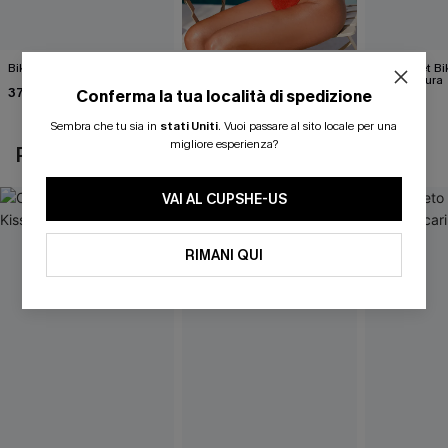
Bikini verde Coffee Date
Completo bikini rosso Big
Sono il Set B
Secret
Senza Paura
37,00 €
Conferma la tua località di spedizione
42,00 €
37,00 €
Sembra che tu sia in
stati Uniti
.
Vuoi passare al sito locale per una
migliore esperienza?
POTREBBE INTERESSARTI ANCHE
VAI AL CUPSHE-US
RIMANI QUI