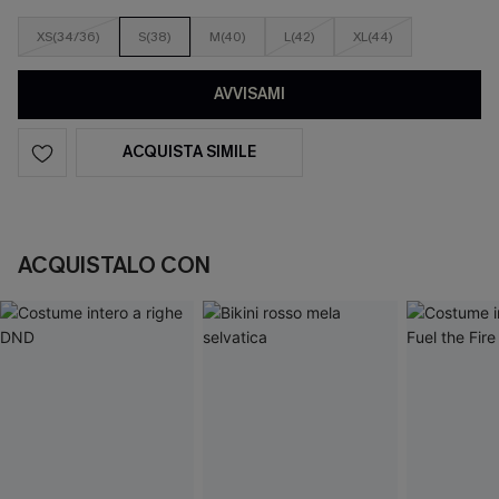
XS(34/36)
S(38)
M(40)
L(42)
XL(44)
AVVISAMI
ACQUISTA SIMILE
ACQUISTALO CON