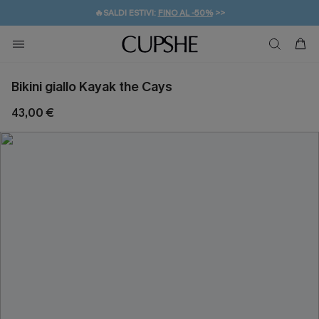
🔥SALDI ESTIVI:
FINO AL -50%
>>
💌REGALO PER I NUOVI: 20% DI SCONTO*
🚚SPEDIZIONE GRATUITA DA 49€
Bikini giallo Kayak the Cays
43,00 €