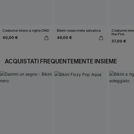
Costume intero a righe DND
Bikini rosso mela selvatica
Costume inte
the Fire
40,00 €
46,00 €
37,00 €
ACQUISTATI FREQUENTEMENTE INSIEME