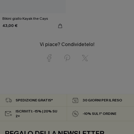
Bikini giallo Kayak the Cays
43,00 €
Vi piace? Condividetelo!
SPEDIZIONE GRATIS*
30 GIORNI PER IL RESO
ISCRIVITI: -15% | 20% SU
-10% SUL 1° ORDINE
2+
REGALO DELLA NEWSLETTER