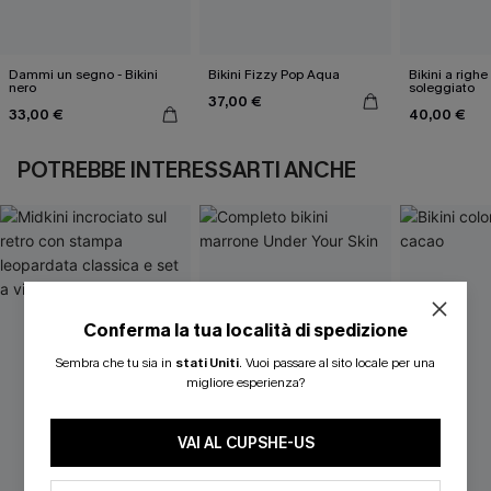
Dammi un segno - Bikini
Bikini Fizzy Pop Aqua
Bikini a righe
nero
soleggiato
37,00 €
33,00 €
40,00 €
POTREBBE INTERESSARTI ANCHE
Conferma la tua località di spedizione
Sembra che tu sia in
stati Uniti
.
Vuoi passare al sito locale per una
migliore esperienza?
VAI AL CUPSHE-US