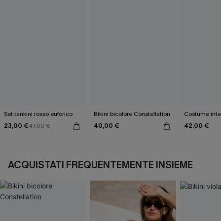
Set tankini rosso euforico
Bikini bicolore Constellation
Costume inter
23,00 €
40,00 €
42,00 €
47,00 €
ACQUISTATI FREQUENTEMENTE INSIEME