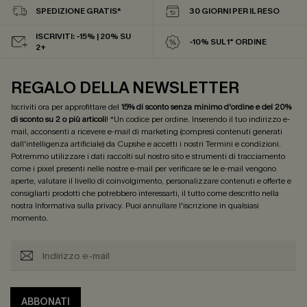
SPEDIZIONE GRATIS*
30 GIORNI PER IL RESO
ISCRIVITI: -15% | 20% SU
-10% SUL 1° ORDINE
2+
REGALO DELLA NEWSLETTER
Iscriviti ora per approfittare del
15% di sconto senza minimo d'ordine e del 20%
di sconto su 2 o più articoli
! *Un codice per ordine. Inserendo il tuo indirizzo e-
mail, acconsenti a ricevere e-mail di marketing (compresi contenuti generati
dall'intelligenza artificiale) da Cupshe e accetti i nostri
Termini e condizioni
.
Potremmo utilizzare i dati raccolti sul nostro sito e strumenti di tracciamento
come i pixel presenti nelle nostre e-mail per verificare se le e-mail vengono
aperte, valutare il livello di coinvolgimento, personalizzare contenuti e offerte e
consigliarti prodotti che potrebbero interessarti, il tutto come descritto nella
nostra
Informativa sulla privacy
. Puoi annullare l'iscrizione in qualsiasi
momento.
ABBONATI