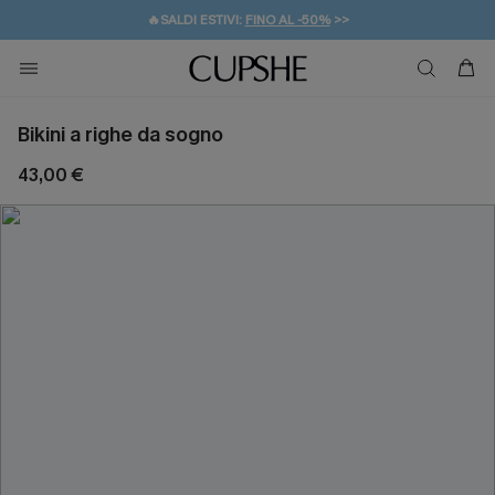
🔥SALDI ESTIVI:
FINO AL -50%
>>
💌REGALO PER I NUOVI: 20% DI SCONTO*
🚚SPEDIZIONE GRATUITA DA 49€
Bikini a righe da sogno
43,00 €