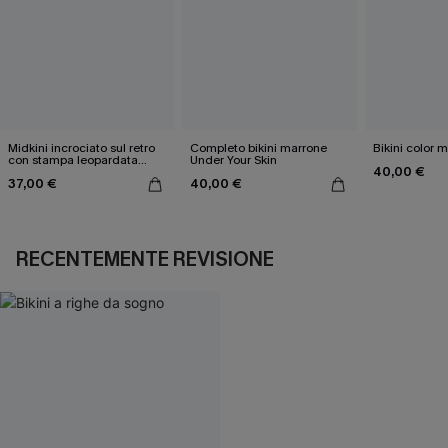
Midkini incrociato sul retro
Completo bikini marrone
Bikini color 
con stampa leopardata
Under Your Skin
40,00 €
classica e set a vita alta
37,00 €
40,00 €
RECENTEMENTE REVISIONE