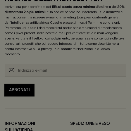
Iscriviti ora per approfittare del
15% di sconto senza minimo d'ordine e del 20%
di sconto su 2 o più articoli
! *Un codice per ordine. Inserendo il tuo indirizzo e-
mail, acconsenti a ricevere e-mail di marketing (compresi contenuti generati
dall'intelligenza artificiale) da Cupshe e accetti i nostri
Termini e condizioni
.
Potremmo utilizzare i dati raccolti sul nostro sito e strumenti di tracciamento
come i pixel presenti nelle nostre e-mail per verificare se le e-mail vengono
aperte, valutare il livello di coinvolgimento, personalizzare contenuti e offerte e
consigliarti prodotti che potrebbero interessarti, il tutto come descritto nella
nostra
Informativa sulla privacy
. Puoi annullare l'iscrizione in qualsiasi
momento.
ABBONATI
INFORMAZIONI
SPEDIZIONE E RESO
SULL'AZIENDA