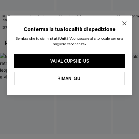
Midkini incrociato sul retro
Completo bikini marrone
Bikini color 
con stampa leopardata
Under Your Skin
40,00 €
classica e set a vita alta
37,00 €
40,00 €
Conferma la tua località di spedizione
Sembra che tu sia in
stati Uniti
.
Vuoi passare al sito locale per una
POTREBBE INTERESSARTI ANCHE
migliore esperienza?
VAI AL CUPSHE-US
RIMANI QUI