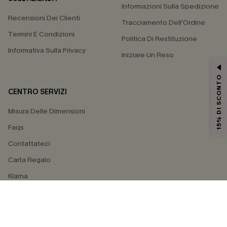
Informazioni Sulla Spedizione
Recensioni Dei Clienti
Tracciamento Dell'Ordine
Termini E Condizioni
Politica Di Restituzione
Informativa Sulla Privacy
Iniziare Un Reso
15% DI SCONTO
CENTRO SERVIZI
Misura Delle Dimensioni
Faqs
Contattateci
Carta Regalo
Klarna
4.4