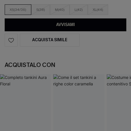
XS(34/36)
S(38)
M(40)
L(42)
XL(44)
AVVISAMI
ACQUISTA SIMILE
ACQUISTALO CON