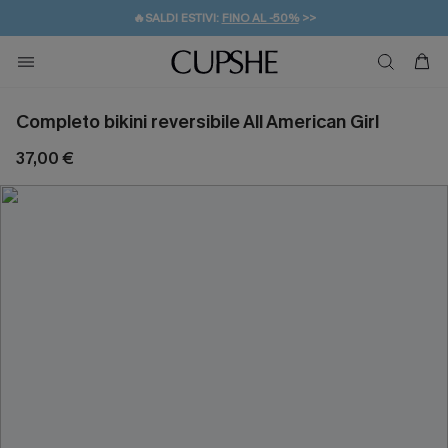
🔥SALDI ESTIVI:
FINO AL -50%
>>
💌REGALO PER I NUOVI: 20% DI SCONTO*
🚚SPEDIZIONE GRATUITA DA 49€
Completo bikini reversibile All American Girl
37,00 €