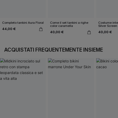
Completo tankini Aura Floral
Come il set tankini a righe
Costume inte
color caramella
Silver Screen
44,00 €
40,00 €
40,00 €
ACQUISTATI FREQUENTEMENTE INSIEME