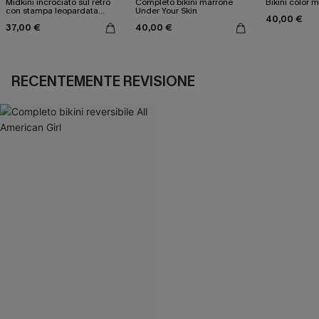
Midkini incrociato sul retro
Completo bikini marrone
Bikini color 
con stampa leopardata
Under Your Skin
40,00 €
classica e set a vita alta
37,00 €
40,00 €
RECENTEMENTE REVISIONE