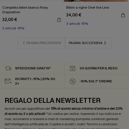
Completo bikini bianco Rosy
Bikini a righe Over the Line
Disposition
34,00 €
32,00 €
3 articoli -15%
3 articoli -15%
PAGINA PRECEDENTE
PAGINA SUCCESSIVA
SPEDIZIONE GRATIS*
30 GIORNI PER IL RESO
ISCRIVITI: -15% | 20% SU
-10% SUL 1° ORDINE
2+
REGALO DELLA NEWSLETTER
Iscriviti ora per approfittare del
15% di sconto senza minimo d'ordine e del 20%
di sconto su 2 o più articoli
! *Un codice per ordine. Inserendo il tuo indirizzo e-
mail, acconsenti a ricevere e-mail di marketing (compresi contenuti generati
dall'intelligenza artificiale) da Cupshe e accetti i nostri
Termini e condizioni
.