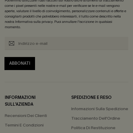
Potremmo utilizzare i dati raccolti sul nostro sito e strumenti di tracciamento
come i pixel presenti nelle nostre e-mail per verificare se le e-mail vengono
aperte, valutare il livello di coinvolgimento, personalizzare contenuti e offerte e
consigliarti prodotti che potrebbero interessarti, il tutto come descritto nella
nostra
Informativa sulla privacy
. Puoi annullare l'iscrizione in qualsiasi
momento.
ABBONATI
INFORMAZIONI
SPEDIZIONE E RESO
SULL'AZIENDA
Informazioni Sulla Spedizione
Recensioni Dei Clienti
Tracciamento Dell'Ordine
Termini E Condizioni
Politica Di Restituzione