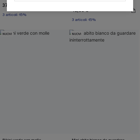
Nostalgia contenitivo
37,00 €
OTTIENI IL TUO SCONT
42,00 €
3 articoli -15%
3 articoli -15%
Inserendo il tuo indirizzo e-mail, acconsenti a ricevere e-mail di
marketing (compresi contenuti generati dall'intelligenza artificiale)
da Cupshe e accetti i nostri
Termini e condizioni
. Potremmo
utilizzare i dati raccolti sul nostro sito e strumenti di tracciamento
NUOVI
NUOVI
come i pixel presenti nelle nostre e-mail per verificare se le e-mail
vengono aperte, valutare il livello di coinvolgimento, personalizzare
contenuti e offerte e consigliarti prodotti che potrebbero interessarti,
il tutto come descritto nella nostra
Informativa sulla privacy
. Puoi
annullare l'iscrizione in qualsiasi momento.