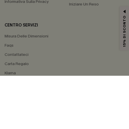
Informativa Sulla Privacy
Iniziare Un Reso
15% DI SCONTO
CENTRO SERVIZI
Misura Delle Dimensioni
Faqs
Contattateci
Carta Regalo
Klarna
4.3
SEGUICI SU