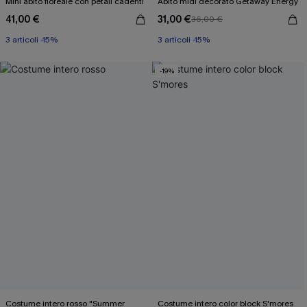
Mini abito floreale con petali cadenti
Abito midi decorato Getaway Energy
41,00 €
31,00 €
36,00 €
3 articoli -15%
3 articoli -15%
-19%
Costume intero rosso "Summer
Costume intero color block S'mores