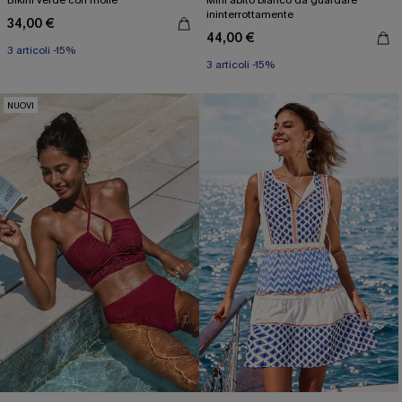
Bikini verde con molle
Mini abito bianco da guardare
ininterrottamente
34,00 €
44,00 €
3 articoli -15%
3 articoli -15%
NUOVI