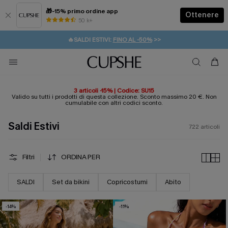
🎁-15% primo ordine app
Ottenere
50 k+
⚡️-15% SUGLI ESSENZIALI DA VACANZA |
ACQUISTA
🔥SALDI ESTIVI:
FINO AL -50%
>>
💌REGALO PER I NUOVI: 20% DI SCONTO*
🚚SPEDIZIONE GRATUITA DA 49€
3 articoli -15% | Codice: SU15
Valido su tutti i prodotti di questa collezione. Sconto massimo 20 €. Non
cumulabile con altri codici sconto.
Saldi Estivi
722
articoli
Filtri
ORDINA PER
SALDI
Set da bikini
Copricostumi
Abito
-14%
-11%