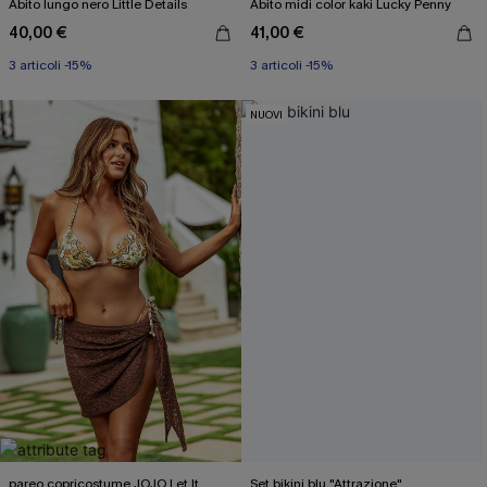
Abito lungo nero Little Details
Abito midi color kaki Lucky Penny
40,00 €
41,00 €
3 articoli -15%
3 articoli -15%
NUOVI
pareo copricostume JOJO Let It
Set bikini blu "Attrazione"