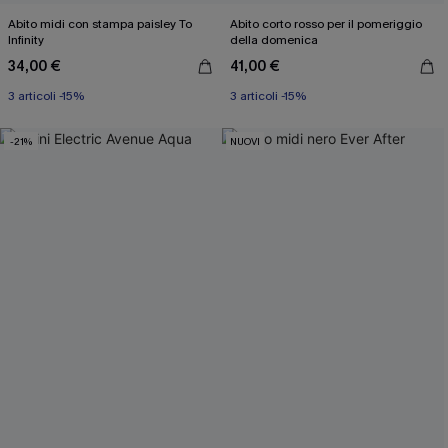
Abito midi con stampa paisley To
Abito corto rosso per il pomeriggio
Infinity
della domenica
34,00 €
41,00 €
3 articoli -15%
3 articoli -15%
-21%
NUOVI