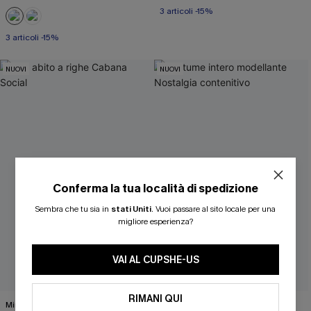
3 articoli -15%
3 articoli -15%
NUOVI
NUOVI
Conferma la tua località di spedizione
ISCRIVITI PER OTTENERE
Sembra che tu sia in
stati Uniti
.
Vuoi passare al sito locale per una
migliore esperienza?
15% DI SCONTO SENZA MINIMO D'ORDINE
20% DI SCONTO SU 2 O PIÙ ARTICOLI
VAI AL CUPSHE-US
RIMANI QUI
Mini abito a righe Cabana Social
Costume intero modellante