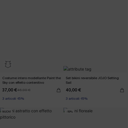
Costume intero modellante Paint the
Set bikini reversibile JOJO Setting
Sky con effetto contenitivo
Sail
37,00 €
40,00 €
46,00 €
3 articoli -15%
3 articoli -15%
Miami Swim Week 2026
3 articoli -15%
NUOVI
-19%