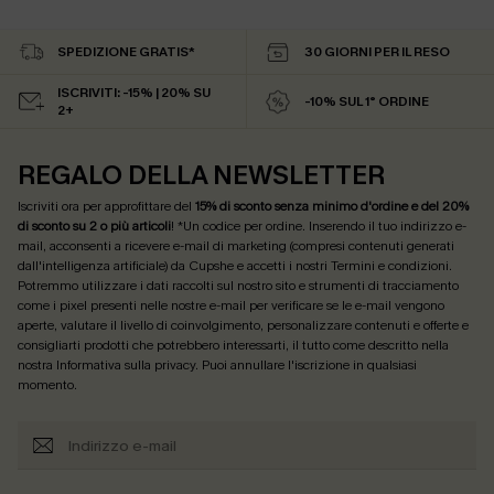
SPEDIZIONE GRATIS*
30 GIORNI PER IL RESO
ISCRIVITI: -15% | 20% SU
-10% SUL 1° ORDINE
2+
REGALO DELLA NEWSLETTER
Iscriviti ora per approfittare del
15% di sconto senza minimo d'ordine e del 20%
di sconto su 2 o più articoli
! *Un codice per ordine. Inserendo il tuo indirizzo e-
mail, acconsenti a ricevere e-mail di marketing (compresi contenuti generati
dall'intelligenza artificiale) da Cupshe e accetti i nostri
Termini e condizioni
.
Potremmo utilizzare i dati raccolti sul nostro sito e strumenti di tracciamento
come i pixel presenti nelle nostre e-mail per verificare se le e-mail vengono
aperte, valutare il livello di coinvolgimento, personalizzare contenuti e offerte e
consigliarti prodotti che potrebbero interessarti, il tutto come descritto nella
nostra
Informativa sulla privacy
. Puoi annullare l'iscrizione in qualsiasi
momento.