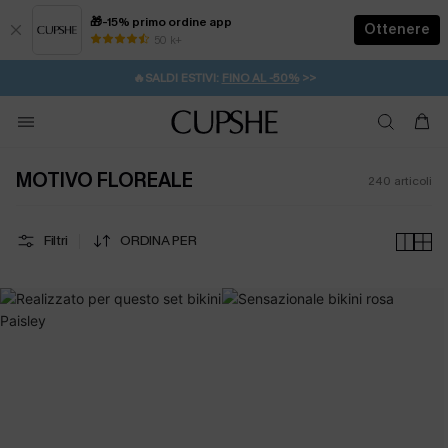
🎁-15% primo ordine app
Ottenere
50 k+
⚡️-15% SUGLI ESSENZIALI DA VACANZA |
ACQUISTA
🔥SALDI ESTIVI:
FINO AL -50%
>>
💌REGALO PER I NUOVI: 20% DI SCONTO*
🚚SPEDIZIONE GRATUITA DA 49€
MOTIVO FLOREALE
240
articoli
Filtri
ORDINA PER