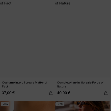
Costume intero floreale Matter of
Completo tankini floreale Force of
Fact
Nature
37,00 €
40,00 €
-11%
-12%