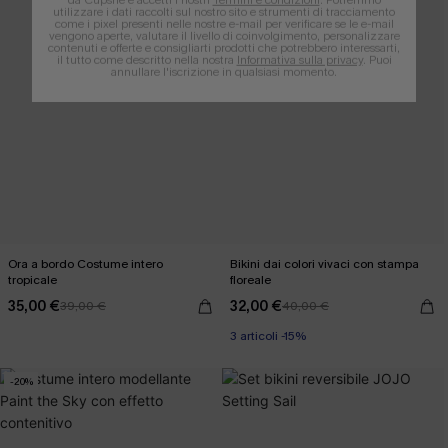
utilizzare i dati raccolti sul nostro sito e strumenti di tracciamento
come i pixel presenti nelle nostre e-mail per verificare se le e-mail
vengono aperte, valutare il livello di coinvolgimento, personalizzare
contenuti e offerte e consigliarti prodotti che potrebbero interessarti,
il tutto come descritto nella nostra
Informativa sulla privacy
. Puoi
annullare l'iscrizione in qualsiasi momento.
Ora a bordo Costume intero
Bikini dai colori vivaci con stampa
tropicale
floreale
35,00 €
32,00 €
39,00 €
40,00 €
3 articoli -15%
-20%