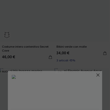
Costume intero contenitivo Secret
Bikini verde con molle
Cove
34,00 €
46,00 €
3 articoli -15%
NUOVI
-21%