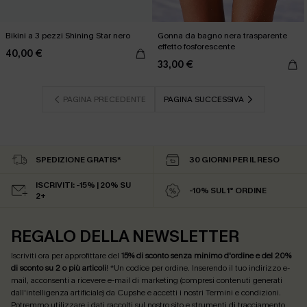
Bikini a 3 pezzi Shining Star nero
Gonna da bagno nera trasparente
effetto fosforescente
40,00 €
33,00 €
PAGINA PRECEDENTE
PAGINA SUCCESSIVA
SPEDIZIONE GRATIS*
30 GIORNI PER IL RESO
ISCRIVITI: -15% | 20% SU
-10% SUL 1° ORDINE
2+
REGALO DELLA NEWSLETTER
Iscriviti ora per approfittare del
15% di sconto senza minimo d'ordine e del 20%
di sconto su 2 o più articoli
! *Un codice per ordine. Inserendo il tuo indirizzo e-
mail, acconsenti a ricevere e-mail di marketing (compresi contenuti generati
dall'intelligenza artificiale) da Cupshe e accetti i nostri
Termini e condizioni
.
Potremmo utilizzare i dati raccolti sul nostro sito e strumenti di tracciamento