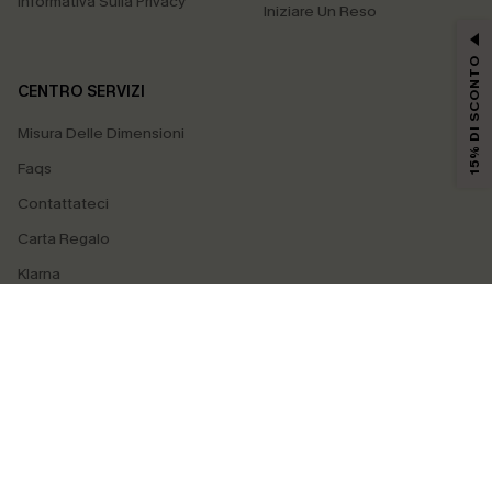
Informativa Sulla Privacy
Iniziare Un Reso
15% DI SCONTO
CENTRO SERVIZI
Misura Delle Dimensioni
Faqs
Contattateci
Carta Regalo
Klarna
4.3
SEGUICI SU