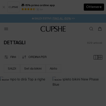
🎁-15% primo ordine app
Ottenere
50 k+
⚡️-15% SUGLI ESSENZIALI DA VACANZA |
ACQUISTA
🔥SALDI ESTIVI:
FINO AL -50%
>>
💌REGALO PER I NUOVI: 20% DI SCONTO*
🚚SPEDIZIONE GRATUITA DA 49€
DETTAGLI
629
articoli
Filtri
ORDINA PER
SALDI
Set da bikini
Abito
NUOVI
NUOVI