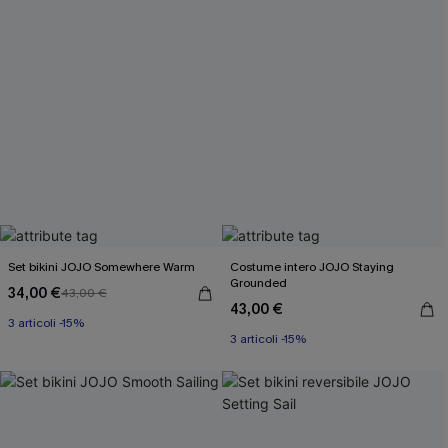
Set bikini JOJO Somewhere Warm
Costume intero JOJO Staying
Grounded
34,00 €
43,00 €
3 articoli -15%
43,00 €
3 articoli -15%
Miami Swim Week 2026
Miami Swim Week 2026
3 articoli -15%
3 articoli -15%