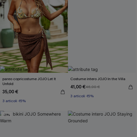
pareo copricostume JOJO Let It
Costume intero JOJO In the Villa
Unfold
41,00 €
46,00 €
3 articoli -15%
35,00 €
3 articoli -15%
Miami Swim Week 2026
Miami Swim Week 2026
3 articoli -15%
3 articoli -15%
-21%