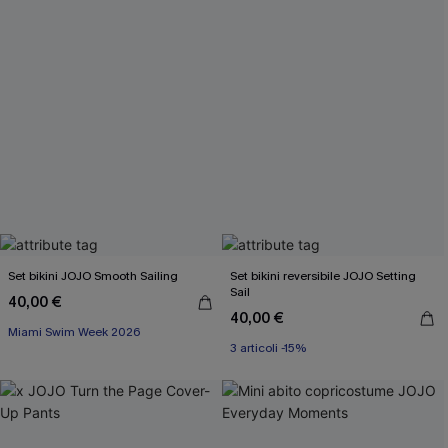
Set bikini JOJO Smooth Sailing
Set bikini reversibile JOJO Setting
Sail
40,00 €
40,00 €
3 articoli -15%
Miami Swim Week 2026
Miami Swim Week 2026
3 articoli -15%