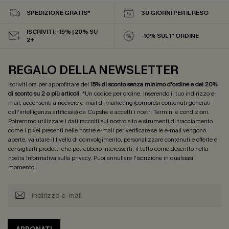
SPEDIZIONE GRATIS*
30 GIORNI PER IL RESO
ISCRIVITI: -15% | 20% SU
-10% SUL 1° ORDINE
2+
REGALO DELLA NEWSLETTER
Iscriviti ora per approfittare del
15% di sconto senza minimo d'ordine e del 20%
di sconto su 2 o più articoli
! *Un codice per ordine. Inserendo il tuo indirizzo e-
mail, acconsenti a ricevere e-mail di marketing (compresi contenuti generati
dall'intelligenza artificiale) da Cupshe e accetti i nostri
Termini e condizioni
.
Potremmo utilizzare i dati raccolti sul nostro sito e strumenti di tracciamento
come i pixel presenti nelle nostre e-mail per verificare se le e-mail vengono
aperte, valutare il livello di coinvolgimento, personalizzare contenuti e offerte e
consigliarti prodotti che potrebbero interessarti, il tutto come descritto nella
nostra
Informativa sulla privacy
. Puoi annullare l'iscrizione in qualsiasi
momento.