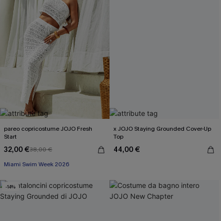
pareo copricostume JOJO Fresh
x JOJO Staying Grounded Cover-Up
Start
Top
32,00 €
44,00 €
38,00 €
Miami Swim Week 2026
-14%