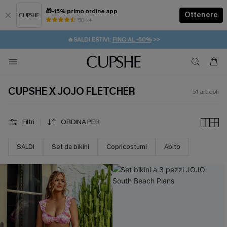
🎁-15% primo ordine app
Ottenere
50 k+
⚡️-15% SUGLI ESSENZIALI DA VACANZA |
ACQUISTA
🔥SALDI ESTIVI:
FINO AL -50%
>>
💌REGALO PER I NUOVI: 20% DI SCONTO*
🚚SPEDIZIONE GRATUITA DA 49€
CUPSHE X JOJO FLETCHER
51
articoli
Filtri
ORDINA PER
SALDI
Set da bikini
Copricostumi
Abito