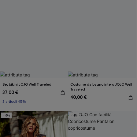
Set bikini JOJO Well Traveled
Costume da bagno intero JOJO Well
Traveled
37,00 €
40,00 €
3 articoli -15%
-19%
-14%