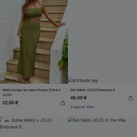
Abito lungo da sera Ocean Drive x
Set bikini JOJO Embrace It
JOJO
46,00 €
3 articoli -15%
32,00 €
Miami Swim Week 2026
3 articoli -15%
-10%