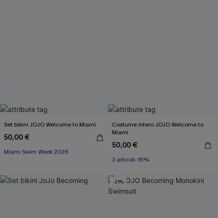
Set bikini JOJO Welcome to Miami
Costume intero JOJO Welcome to
Miami
50,00 €
50,00 €
3 articoli -15%
Miami Swim Week 2026
Miami Swim Week 2026
3 articoli -15%
-21%