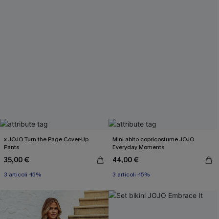
x JOJO Turn the Page Cover-Up
Mini abito copricostume JOJO
Pants
Everyday Moments
35,00 €
44,00 €
3 articoli -15%
3 articoli -15%
Miami Swim Week 2026
Miami Swim Week 2026
3 articoli -15%
3 articoli -15%