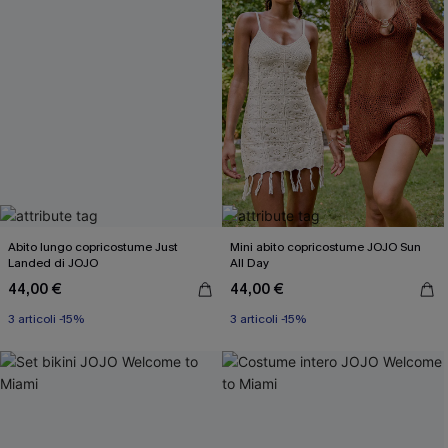
Abito lungo copricostume Just
Mini abito copricostume JOJO Sun
Landed di JOJO
All Day
44,00 €
44,00 €
3 articoli -15%
Miami Swim Week 2026
3 articoli -15%
3 articoli -15%