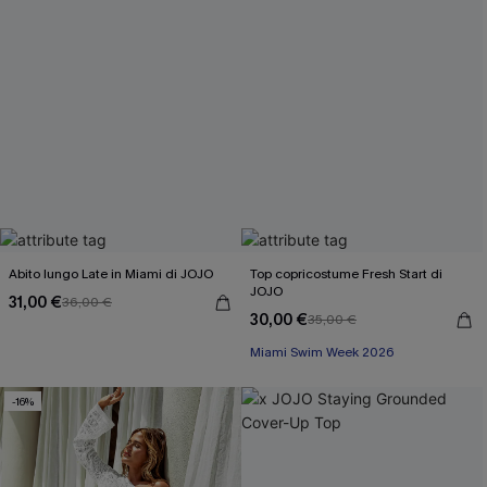
utilizzare i dati raccolti sul nostro sito e strumenti di tracciamento
come i pixel presenti nelle nostre e-mail per verificare se le e-mail
vengono aperte, valutare il livello di coinvolgimento, personalizzare
contenuti e offerte e consigliarti prodotti che potrebbero interessarti,
il tutto come descritto nella nostra
Informativa sulla privacy
. Puoi
annullare l'iscrizione in qualsiasi momento.
Abito lungo Late in Miami di JOJO
Top copricostume Fresh Start di
JOJO
31,00 €
36,00 €
30,00 €
35,00 €
Miami Swim Week 2026
-16%