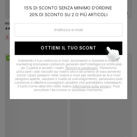
15% DI SCONTO SENZA MINIMO D'ORDINE
20% DI SCONTO SU 2 O PIÙ ARTICOLI
Abito corto beige lungo la costa
Mini abito copricostume beige
Poolside Spritz
44,00 €
41,00 €
3 articoli -15%
3 articoli -15%
OTTIENI IL TUO SCONT
-11%
NUOVO
Inserendo il tuo indirizzo e-mail, acconsenti a ricevere e-mail di
marketing (compresi contenuti generati dall'intelligenza artificiale)
da Cupshe e accetti i nostri
Termini e condizioni
. Potremmo
utilizzare i dati raccolti sul nostro sito e strumenti di tracciamento
come i pixel presenti nelle nostre e-mail per verificare se le e-mail
vengono aperte, valutare il livello di coinvolgimento, personalizzare
contenuti e offerte e consigliarti prodotti che potrebbero interessarti,
il tutto come descritto nella nostra
Informativa sulla privacy
. Puoi
annullare l'iscrizione in qualsiasi momento.