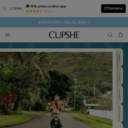
🎁-15% primo ordine app
Ottenere
50 k+
⚡️-15% SUGLI ESSENZIALI DA VACANZA |
🔥SALDI ESTIVI:
FINO AL -50%
>>
ACQUISTA
🚚SPEDIZIONE GRATUITA DA 49€
💌REGALO PER I NUOVI: 20% DI SCONTO*