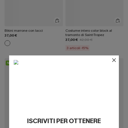
Bikini marrone con lacci
Costume intero color block al
tramonto di Saint-Tropez
37,00 €
37,00 €
42,00 €
3 articoli -15%
NUOVO
NUOVO
ISCRIVITI PER OTTENERE