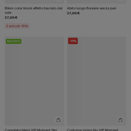
Bikini color block effetto baciato dal
Abito lungo floreale senza pari
sole
37,00 €
37,00 €
3 articoli -15%
-11%
NUOVO
Completo bikini VIP Moment Sky
Costume intero blu VIP Moment